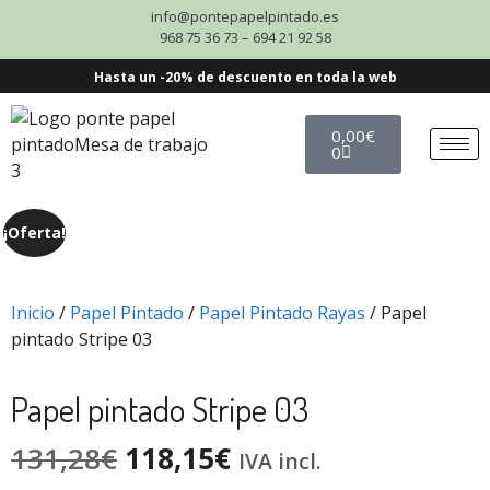
info@pontepapelpintado.es
968 75 36 73 – 694 21 92 58
Hasta un -20% de descuento en toda la web
0,00
€
0
¡Oferta!
Inicio
/
Papel Pintado
/
Papel Pintado Rayas
/ Papel
pintado Stripe 03
Papel pintado Stripe 03
131,28
€
118,15
€
IVA incl.