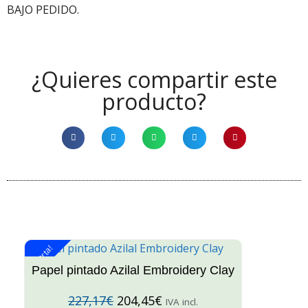
BAJO PEDIDO.
¿Quieres compartir este
producto?
¡Oferta!
¡O
Papel pintado Azilal Embroidery Clay
227,17
€
204,45
€
IVA incl.