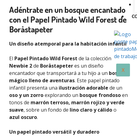
Adéntrate en un bosque encantado
con el Papel Pintado Wild Forest de
C
Boråstapeter
Un diseño atemporal para la habitación infantil
El
Papel Pintado Wild Forest
de la colección
Newbie 2
de
Boråstapeter
es un diseño
X
encantador que transportará a tu hijo a un
bosque
mágico lleno de aventuras
. Este papel pintado
infantil presenta una
ilustración adorable
de un
oso y un zorro
explorando un
bosque frondoso
en
tonos de
marrón terroso, marrón rojizo y verde
suave
, sobre un fondo de
lino claro y cálido
o
azul oscuro
.
Un papel pintado versátil y duradero