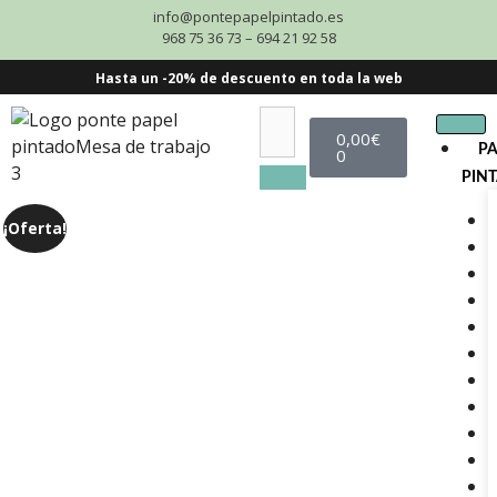
info@pontepapelpintado.es
968 75 36 73 – 694 21 92 58
Hasta un -20% de descuento en toda la web
0,00
€
P
0
PIN
¡Oferta!