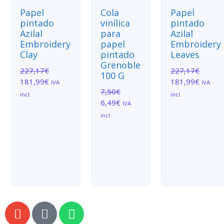
Papel
Cola
Papel
pintado
vinílica
pintado
Azilal
para
Azilal
Embroidery
papel
Embroidery
Clay
pintado
Leaves
Grenoble
227,17
€
227,17
€
100 G
181,99
€
181,99
€
IVA
IVA
7,50
€
incl.
incl.
6,49
€
IVA
incl.