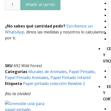
Añadir al carrito
¿No sabes qué cantidad pedir?
Escríbenos un
WhatsApp,
dinos las medidas y nosotros lo calculamos
por ti.
C
Y
STI
SKU
692 Wild Forest
Categorías
Murales de Animales
,
Papel Pintado
,
Papel Pintado Animales
,
Papel Pintado Infantil
Etiqueta
Papel pintado colección Newbie 2
E
¡No te olvides!
Y
COR