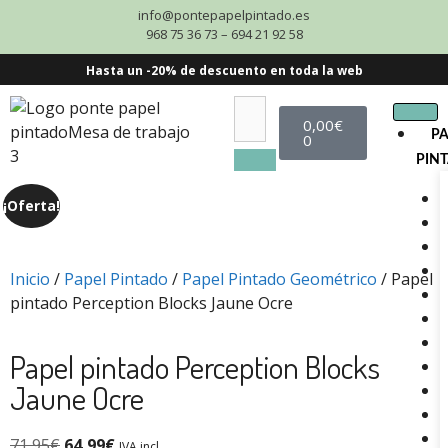
info@pontepapelpintado.es
968 75 36 73 – 694 21 92 58
Hasta un -20% de descuento en toda la web
0,00
€
P
0
PIN
¡Oferta!
Inicio
/
Papel Pintado
/
Papel Pintado Geométrico
/ Papel
pintado Perception Blocks Jaune Ocre
Papel pintado Perception Blocks
Jaune Ocre
71,95
€
64,99
€
IVA incl.