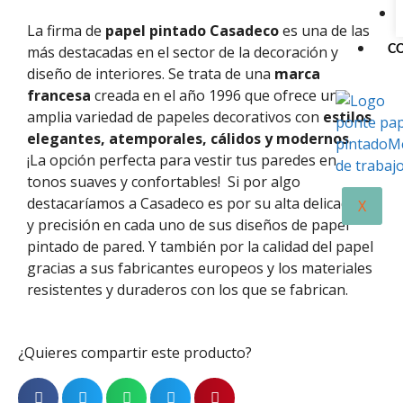
La firma de
papel pintado Casadeco
es una de las
más destacadas en el sector de la decoración y
C
diseño de interiores. Se trata de una
marca
francesa
creada en el año 1996 que ofrece una
amplia variedad de papeles decorativos con
estilos
elegantes, atemporales, cálidos y modernos
.
¡La opción perfecta para vestir tus paredes en
tonos suaves y confortables!
Si por algo
destacaríamos a
Casadeco
es por su alta delicadeza
X
y precisión en cada uno de sus diseños de papel
pintado de pared. Y
también
por la calidad del papel
gracias
a
sus fabricantes europeos
y los materiales
resistentes y duraderos con los que se fabrican.
¿Quieres compartir este producto?