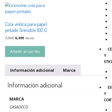
Cola vinílica para papel
pintado Grenoble 100 G
7,50
€
6,49
€
IVA incl.
C
Añadir al carrito
Y
STI
Información adicional
Marca
Información adicional
E
Y
MARCA
COR
CASADECO