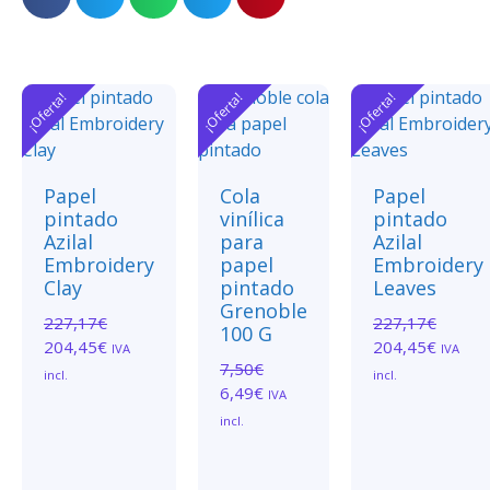
¡Oferta!
¡Oferta!
¡Oferta!
Papel
Cola
Papel
pintado
vinílica
pintado
Azilal
para
Azilal
Embroidery
papel
Embroidery
Clay
pintado
Leaves
Grenoble
227,17
€
227,17
€
100 G
204,45
€
204,45
€
IVA
IVA
7,50
€
incl.
incl.
6,49
€
IVA
incl.