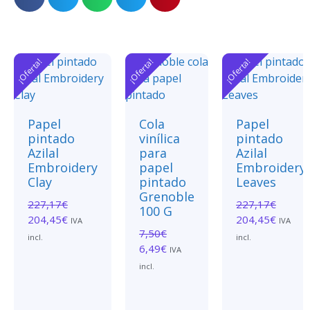
¡Oferta!
¡Oferta!
¡Oferta!
Papel
Cola
Papel
pintado
vinílica
pintado
Azilal
para
Azilal
Embroidery
papel
Embroidery
Clay
pintado
Leaves
Grenoble
227,17
€
227,17
€
100 G
204,45
€
204,45
€
IVA
IVA
7,50
€
incl.
incl.
6,49
€
IVA
incl.