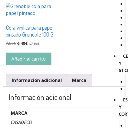
Cola vinílica para papel
pintado Grenoble 100 G
7,50
€
6,49
€
IVA incl.
C
Añadir al carrito
Y
STI
Información adicional
Marca
Información adicional
E
Y
MARCA
COR
CASADECO