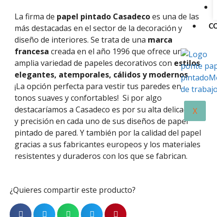
La firma de
papel pintado Casadeco
es una de las
más destacadas en el sector de la decoración y
C
diseño de interiores. Se trata de una
marca
francesa
creada en el año 1996 que ofrece una
amplia variedad de papeles decorativos con
estilos
elegantes, atemporales, cálidos y modernos
.
¡La opción perfecta para vestir tus paredes en
tonos suaves y confortables!
Si por algo
destacaríamos a
Casadeco
es por su alta delicadeza
X
y precisión en cada uno de sus diseños de papel
pintado de pared. Y
también
por la calidad del papel
gracias
a
sus fabricantes europeos
y los materiales
resistentes y duraderos con los que se fabrican.
¿Quieres compartir este producto?