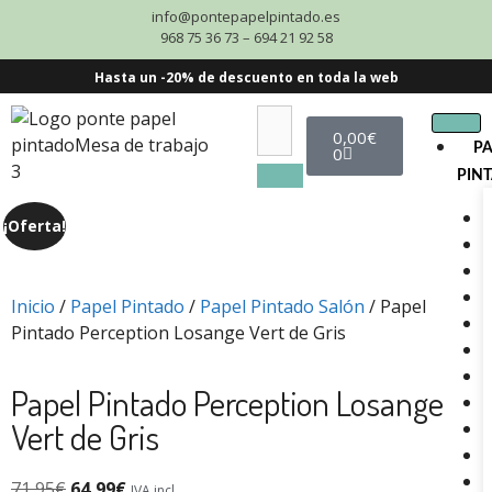
info@pontepapelpintado.es
968 75 36 73 – 694 21 92 58
Hasta un -20% de descuento en toda la web
0,00
€
P
0
PIN
¡Oferta!
Inicio
/
Papel Pintado
/
Papel Pintado Salón
/ Papel
Pintado Perception Losange Vert de Gris
Papel Pintado Perception Losange
Vert de Gris
71,95
€
64,99
€
IVA incl.