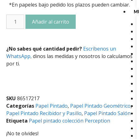
*En papeles bajo pedido los plazos pueden cambiar.
M
Añadir al carrito
¿No sabes qué cantidad pedir?
Escríbenos un
WhatsApp,
dinos las medidas y nosotros lo calculamos
por ti.
SKU
86517217
Categorías
Papel Pintado
,
Papel Pintado Geométrico
,
Papel Pintado Recibidor y Pasillo
,
Papel Pintado Salón
Etiqueta
Papel pintado colección Perception
¡No te olvides!