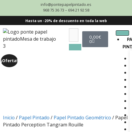
info@pontepapelpintado.es
968 75 36 73 – 694 21 92 58
Hasta un -20% de descuento en toda la web
0,00
€
P
0
PIN
¡Oferta!
Inicio
/
Papel Pintado
/
Papel Pintado Geométrico
/ Papel
Pintado Perception Tangram Rouille