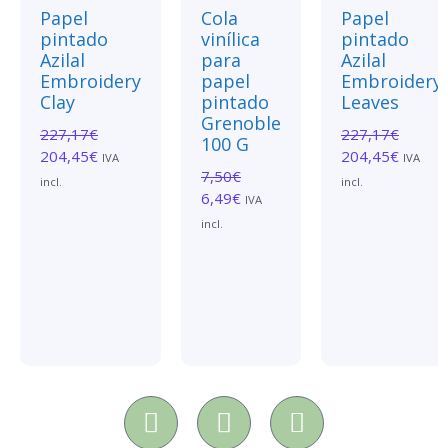
Papel
Cola
Papel
pintado
vinílica
pintado
Azilal
para
Azilal
Embroidery
papel
Embroidery
Clay
pintado
Leaves
Grenoble
227,17
€
227,17
€
100 G
204,45
€
204,45
€
IVA
IVA
7,50
€
incl.
incl.
6,49
€
IVA
incl.