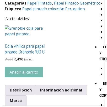
Categorías
Papel Pintado
,
Papel Pintado Geométrico
Etiqueta
Papel pintado colección Perception
¡No te olvides!
Cola vinílica para papel
C
pintado Grenoble 100 G
Y
7,50
€
6,49
€
STI
IVA incl.
Añadir al carrito
E
Descripción
Información adicional
Y
COR
Marca