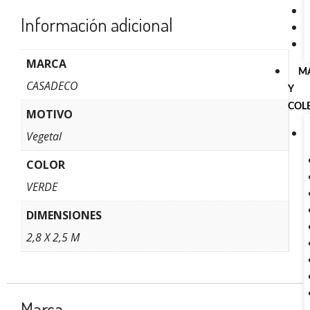
Información adicional
MARCA
M
CASADECO
Y
COL
MOTIVO
Vegetal
COLOR
VERDE
DIMENSIONES
2,8 X 2,5 M
Marca