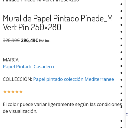
Mural de Papel Pintado Pinede_M
Vert Pin 250×280
328,90
€
296,49
€
IVA incl.
MARCA:
Papel Pintado Casadeco
COLLECCIÓN:
Papel pintado colección Mediterranee
☆
☆
☆
☆
☆
El color puede variar ligeramente según las condiciones
de visualización.
C