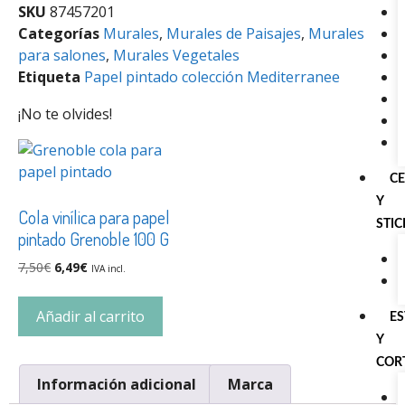
SKU
87457201
Categorías
Murales
,
Murales de Paisajes
,
Murales
para salones
,
Murales Vegetales
Etiqueta
Papel pintado colección Mediterranee
¡No te olvides!
C
Y
Cola vinílica para papel
STI
pintado Grenoble 100 G
7,50
€
6,49
€
IVA incl.
Añadir al carrito
E
Y
COR
Información adicional
Marca