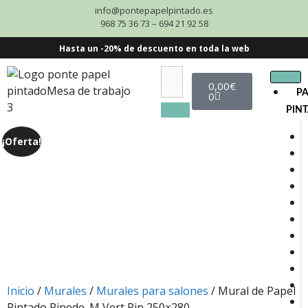
info@pontepapelpintado.es
968 75 36 73 – 694 21 92 58
Hasta un -20% de descuento en toda la web
0,00
€
P
0
PIN
¡Oferta!
Inicio
/
Murales
/
Murales para salones
/ Mural de Papel
Pintado Pinede_M Vert Pin 250×280