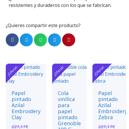
resistentes y duraderos con los que se fabrican.
¿Quieres compartir este producto?
¡Oferta!
¡Oferta!
¡Oferta!
Papel
Cola
Papel
pintado
vinílica
pintado
Azilal
para
Azilal
Embroidery
papel
Embroidery
Clay
pintado
Zebra
Grenoble
227,17
€
227,17
€