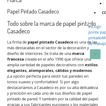
Papel Pintado Casadeco
C
Todo sobre la marca de papel pintado
Casadeco
La firma de
papel pintado Casadeco
es una de las
más destacadas en el sector de la decoración y
diseño de interiores. Se trata de una
marca
X
francesa
creada en el año 1996 que ofrece una
amplia variedad de papeles decorativos con
estilos
elegantes, atemporales, cálidos y modernos
.
¡La opción perfecta para vestir tus paredes en
tonos suaves y confortables!
Si por algo
destacaríamos a
Casadeco
es por su alta delicadeza
y precisión en cada uno de sus diseños de papel
pintado de pared. Y
también
por la calidad del papel
gracias
a
sus fabricantes europeos
y los materiales