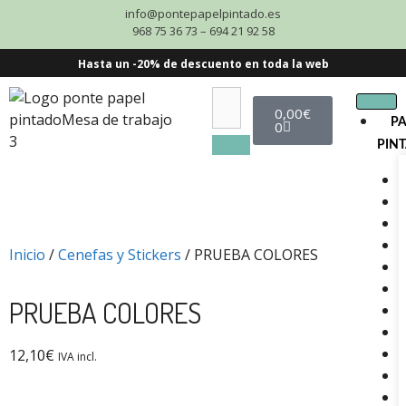
info@pontepapelpintado.es
968 75 36 73 – 694 21 92 58
Hasta un -20% de descuento en toda la web
0,00
€
P
0
PIN
Inicio
/
Cenefas y Stickers
/ PRUEBA COLORES
PRUEBA COLORES
12,10
€
IVA incl.