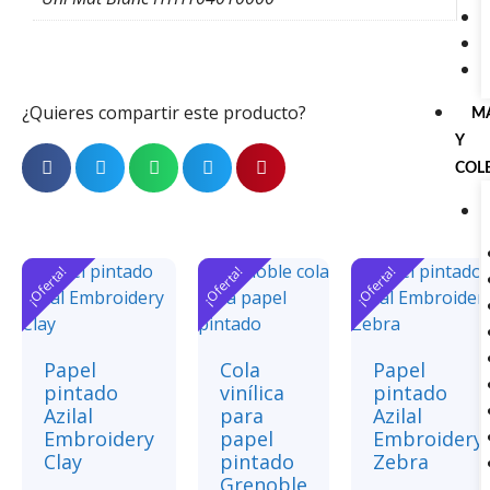
¿Quieres compartir este producto?
M
Y
COL
¡Oferta!
¡Oferta!
¡Oferta!
Papel
Cola
Papel
pintado
vinílica
pintado
Azilal
para
Azilal
Embroidery
papel
Embroidery
Clay
pintado
Zebra
Grenoble