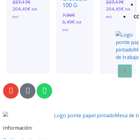
227,17
€
227,17
€
100 G
204,45
€
204,45
€
IVA
IVA
7,50
€
incl.
incl.
C
6,49
€
IVA
incl.
X
Información: