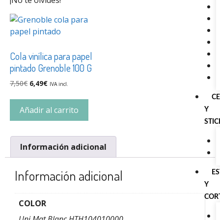
Cola vinílica para papel
pintado Grenoble 100 G
7,50
€
6,49
€
IVA incl.
C
Añadir al carrito
Y
STI
Información adicional
Información adicional
E
Y
COR
COLOR
Uni Mat Blanc HTH104010000