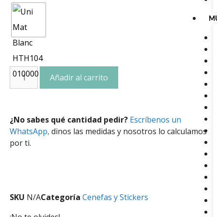
M
Añadir al carrito
¿No sabes qué cantidad pedir?
Escríbenos un
WhatsApp,
dinos las medidas y nosotros lo calculamos
por ti.
SKU
N/A
Categoría
Cenefas y Stickers
¡No te olvides!