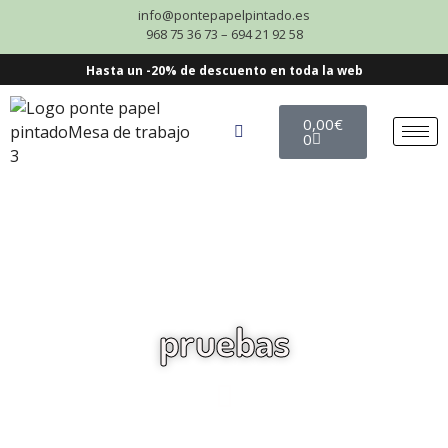
info@pontepapelpintado.es
968 75 36 73 – 694 21 92 58
Hasta un -20% de descuento en toda la web
0,00
€
0
pruebas