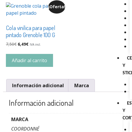
¡Oferta!
Cola vinílica para papel
pintado Grenoble 100 G
7,50
€
6,49
€
IVA incl.
C
Añadir al carrito
Y
STI
Información adicional
Marca
Información adicional
E
Y
MARCA
COR
COORDONNÉ