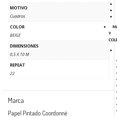
MOTIVO
Cuadros
COLOR
M
Y
BEIGE
COL
DIMENSIONES
0,5 X 10 M
REPEAT
22
Marca
Papel Pintado Coordonné