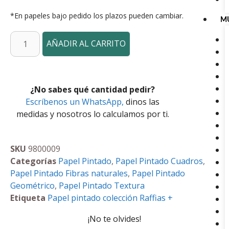
*En papeles bajo pedido los plazos pueden cambiar.
M
AÑADIR AL CARRITO
¿No sabes qué cantidad pedir?
Escríbenos un WhatsApp,
dinos las
medidas y nosotros lo calculamos por ti.
SKU
9800009
Categorías
Papel Pintado
,
Papel Pintado Cuadros
,
Papel Pintado Fibras naturales
,
Papel Pintado
Geométrico
,
Papel Pintado Textura
Etiqueta
Papel pintado colección Raffias +
¡No te olvides!