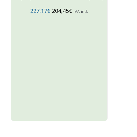
227,17
€
204,45
€
IVA incl.