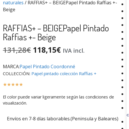
naturales
/ RAFFIAS+ – BEIGEPapel Pintado Raffias +-
Beige
RAFFIAS+ – BEIGEPapel Pintado
Raffias +- Beige
131,28
€
118,15
€
IVA incl.
MARCA:
Papel Pintado Coordonné
COLLECCIÓN:
Papel pintado colección Raffias +
☆
☆
☆
☆
☆
El color puede variar ligeramente según las condiciones de
visualización.
C
Envíos en 7-8 días laborables.(Peninsula y Baleares)