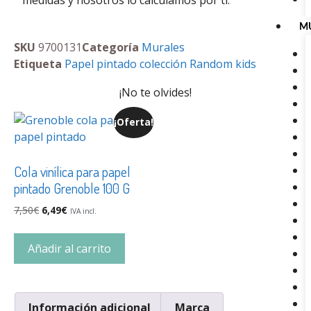
medidas y nosotros lo calculamos por ti.
M
SKU
9700131
Categoría
Murales
Etiqueta
Papel pintado colección Random kids
¡No te olvides!
¡Oferta!
Cola vinílica para papel
pintado Grenoble 100 G
7,50
€
6,49
€
IVA incl.
Añadir al carrito
Información adicional
Marca