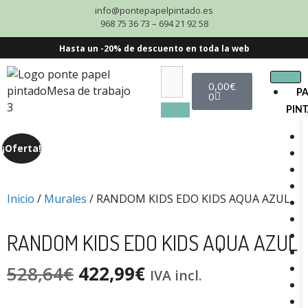
info@pontepapelpintado.es
968 75 36 73 – 694 21 92 58
Hasta un -20% de descuento en toda la web
0,00
€
P
0
PIN
¡Oferta!
Inicio
/
Murales
/ RANDOM KIDS EDO KIDS AQUA AZUL
RANDOM KIDS EDO KIDS AQUA AZUL
528,64
€
422,99
€
IVA incl.