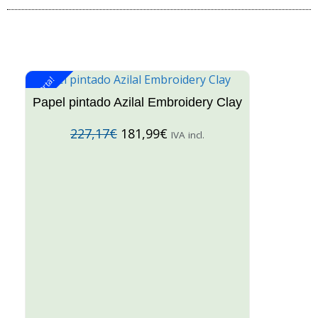
¡Oferta!
¡O
Papel pintado Azilal Embroidery Clay
227,17
€
181,99
€
IVA incl.