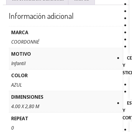
Información adicional
MARCA
COORDONNÉ
MOTIVO
C
Infantil
Y
STI
COLOR
AZUL
DIMENSIONES
E
4.00 X 2,80 M
Y
REPEAT
COR
0