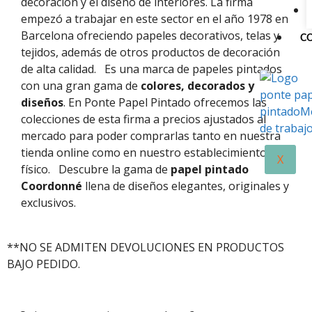
decoración y el diseño de interiores. La firma
empezó a trabajar en este sector en el año 1978 en
Barcelona ofreciendo papeles decorativos, telas y
C
tejidos, además de otros productos de decoración
de alta calidad.
Es una marca de papeles pintados
con una gran gama de
colores, decorados y
diseños
. En Ponte Papel Pintado ofrecemos las
colecciones de esta firma a precios ajustados al
mercado para poder comprarlas tanto en nuestra
tienda online como en nuestro establecimiento
X
físico.
Descubre la gama de
papel pintado
Coordonné
llena de diseños elegantes, originales y
exclusivos.
**NO SE ADMITEN DEVOLUCIONES EN PRODUCTOS
BAJO PEDIDO.