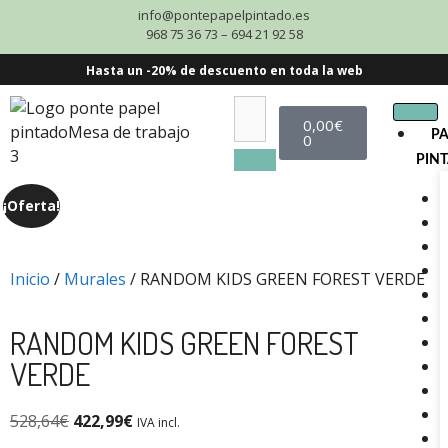
info@pontepapelpintado.es
968 75 36 73 – 694 21 92 58
Hasta un -20% de descuento en toda la web
0,00
€
P
0
PIN
¡Oferta!
Inicio
/
Murales
/ RANDOM KIDS GREEN FOREST VERDE
RANDOM KIDS GREEN FOREST
VERDE
528,64
€
422,99
€
IVA incl.