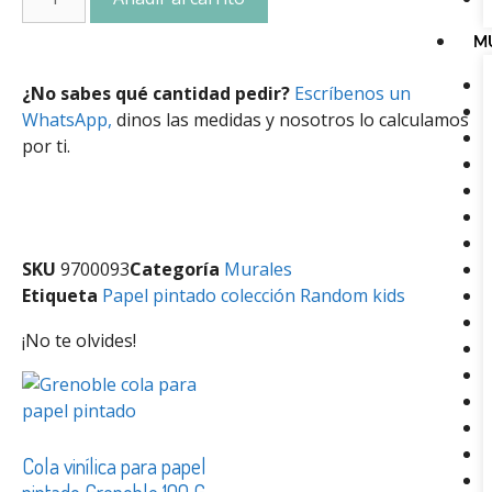
M
¿No sabes qué cantidad pedir?
Escríbenos un
WhatsApp,
dinos las medidas y nosotros lo calculamos
por ti.
SKU
9700093
Categoría
Murales
Etiqueta
Papel pintado colección Random kids
¡No te olvides!
Cola vinílica para papel
pintado Grenoble 100 G