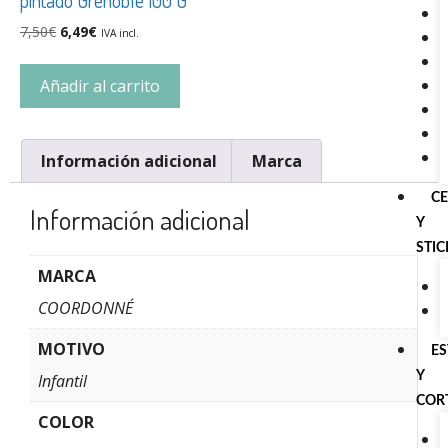
7,50
€
6,49
€
IVA incl.
Añadir al carrito
Información adicional
Marca
C
Información adicional
Y
STI
MARCA
COORDONNÉ
MOTIVO
E
Y
Infantil
COR
COLOR