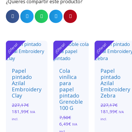
¿Quieres compartir este producto?
¡Oferta!
¡Oferta!
¡Oferta!
Papel
Cola
Papel
pintado
vinílica
pintado
Azilal
para
Azilal
Embroidery
papel
Embroidery
Clay
pintado
Zebra
Grenoble
227,17
€
227,17
€
100 G
181,99
€
181,99
€
IVA
IVA
7,50
€
incl.
incl.
6,49
€
IVA
incl.