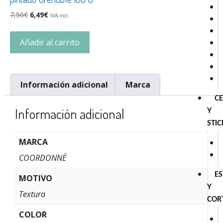
7,50
€
6,49
€
IVA incl.
Añadir al carrito
Información adicional
Marca
C
Información adicional
Y
STI
MARCA
COORDONNÉ
E
MOTIVO
Y
Textura
COR
COLOR