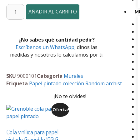
AÑADIR AL CARRITO
M
¿No sabes qué cantidad pedir?
Escríbenos un WhatsApp,
dinos las
medidas y nosotros lo calculamos por ti.
SKU
9000101
Categoría
Murales
Etiqueta
Papel pintado colección Random archist
¡No te olvides!
¡Oferta!
Cola vinílica para papel
pintado Grenoble 100 G