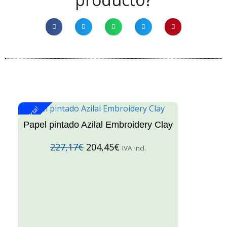
¡Oferta!
¡O
Papel pintado Azilal Embroidery Clay
227,17
€
204,45
€
IVA incl.