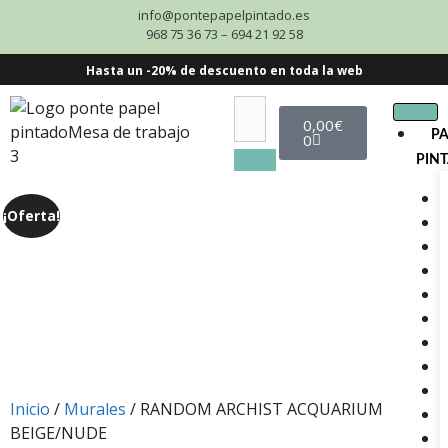
info@pontepapelpintado.es
968 75 36 73 – 694 21 92 58
Hasta un -20% de descuento en toda la web
0,00
€
P
0
PIN
¡Oferta!
Inicio
/
Murales
/ RANDOM ARCHIST ACQUARIUM
BEIGE/NUDE