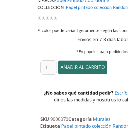
MARCA:
Papel Pintado Coordonné
COLLECCIÓN:
Papel pintado colección Random
☆
☆
☆
☆
☆
El color puede variar ligeramente según las cond
Envíos en 7-8 días labor
*En papeles bajo pedido lo
AÑADIR AL CARRITO
¿No sabes qué cantidad pedir?
Escrí
dinos las medidas y nosotros lo cal
SKU
9000070
Categoría
Murales
Etiqueta
Papel pintado colección Rando