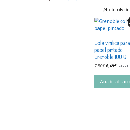
¡No te olvide
¡
Cola vinílica para
papel pintado
Grenoble 100 G
7,50
€
6,49
€
IVA incl.
Añadir al carr