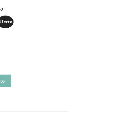
s!
Oferta!
ito