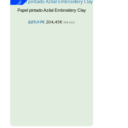
¡Oferta!
Papel pintado Azilal Embroidery Clay
227,17
€
204,45
€
IVA incl.