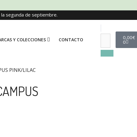
e la segunda de septiembre.
0,00
€
RCAS Y COLECCIONES
CONTACTO
0
US PINK/LILAC
CAMPUS