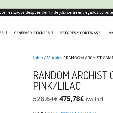
dos realizados después del 17 de julio serán entregados durant
ES
CENEFAS Y STICKERS
ESTORES Y CORTINAS
MA
Inicio
/
Murales
/ RANDOM ARCHIST CAMP
RANDOM ARCHIST 
PINK/LILAC
528,64
€
475,78
€
IVA incl.