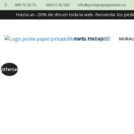
968 75 36 73
694 21 92 58
info@pontepapelpintado.es
Hasta un -20% de dto.en toda la web. Recuerda: los pedi
PAPEL PINTADO
MURAL
¡Oferta!