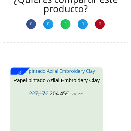
producto?
¡Oferta!
¡O
Papel pintado Azilal Embroidery Clay
227,17
€
204,45
€
IVA incl.