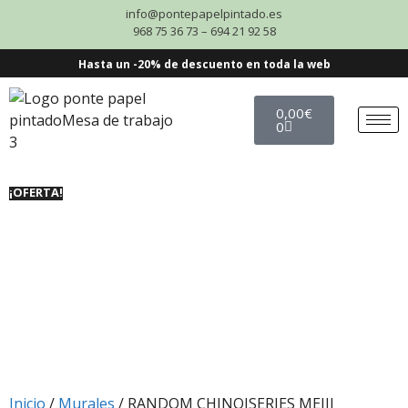
info@pontepapelpintado.es
968 75 36 73 – 694 21 92 58
Hasta un -20% de descuento en toda la web
0,00
€
0
¡OFERTA!
Inicio
/
Murales
/ RANDOM CHINOISERIES MEIJI