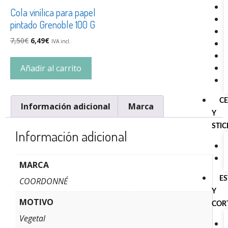
Cola vinílica para papel
pintado Grenoble 100 G
7,50
€
6,49
€
IVA incl.
Añadir al carrito
C
Información adicional
Marca
Y
STI
Información adicional
MARCA
E
COORDONNÉ
Y
MOTIVO
COR
Vegetal