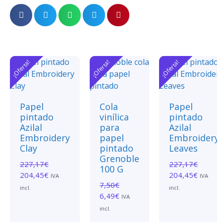
¡Oferta!
¡Oferta!
¡Oferta!
Papel
Cola
Papel
pintado
vinílica
pintado
Azilal
para
Azilal
Embroidery
papel
Embroidery
Clay
pintado
Leaves
Grenoble
227,17
€
227,17
€
100 G
204,45
€
204,45
€
IVA
IVA
7,50
€
incl.
incl.
6,49
€
IVA
incl.