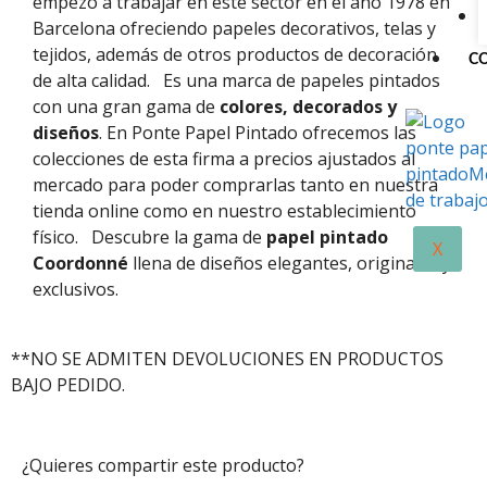
empezó a trabajar en este sector en el año 1978 en
Barcelona ofreciendo papeles decorativos, telas y
tejidos, además de otros productos de decoración
C
de alta calidad.
Es una marca de papeles pintados
con una gran gama de
colores, decorados y
diseños
. En Ponte Papel Pintado ofrecemos las
colecciones de esta firma a precios ajustados al
mercado para poder comprarlas tanto en nuestra
tienda online como en nuestro establecimiento
físico.
Descubre la gama de
papel pintado
X
Coordonné
llena de diseños elegantes, originales y
exclusivos.
**NO SE ADMITEN DEVOLUCIONES EN PRODUCTOS
BAJO PEDIDO.
¿Quieres compartir este producto?