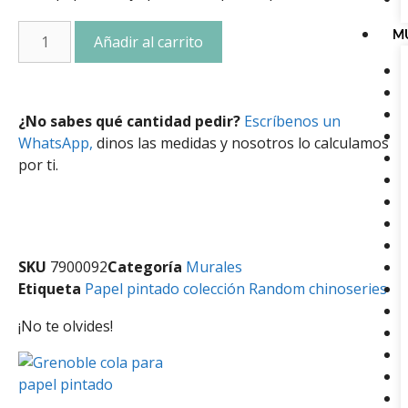
M
Añadir al carrito
¿No sabes qué cantidad pedir?
Escríbenos un
WhatsApp,
dinos las medidas y nosotros lo calculamos
por ti.
SKU
7900092
Categoría
Murales
Etiqueta
Papel pintado colección Random chinoseries
¡No te olvides!