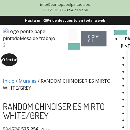
info@pontepapelpintado.es
968 75 36 73 – 694 21 92 58
Hasta un -20% de descuento en toda la web
0,00
€
P
0
PIN
¡Oferta!
Inicio
/
Murales
/ RANDOM CHINOISERIES MIRTO
WHITE/GREY
RANDOM CHINOISERIES MIRTO
WHITE/GREY
594,72
€
535,25
€
IVA incl.