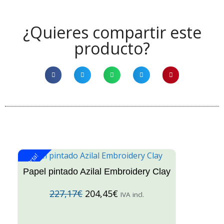
¿Quieres compartir este
producto?
¡Oferta!
¡O
Papel pintado Azilal Embroidery Clay
227,17
€
204,45
€
IVA incl.