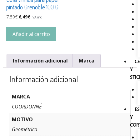
pintado Grenoble 100 G
7,50
€
6,49
€
IVA incl.
Añadir al carrito
Información adicional
Marca
C
Y
Información adicional
STI
MARCA
COORDONNÉ
E
Y
MOTIVO
COR
Geométrico