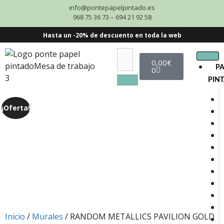
info@pontepapelpintado.es
968 75 36 73 – 694 21 92 58
Hasta un -20% de descuento en toda la web
0,00
€
P
0
PIN
¡Oferta!
Inicio
/
Murales
/ RANDOM METALLICS PAVILION GOLD