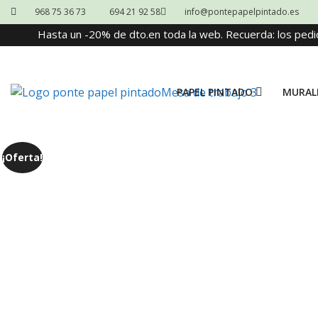
968 75 36 73
694 21 92 58
info@pontepapelpintado.es
Hasta un -20% de dto.en toda la web. Recuerda: los pedi
PAPEL PINTADO
MURAL
¡Oferta!