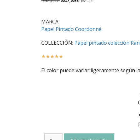
942,03
€
847,83
€
IVA incl.
MARCA:
Papel Pintado Coordonné
COLLECCIÓN:
Papel pintado colección Ran
☆
☆
☆
☆
☆
El color puede variar ligeramente según la