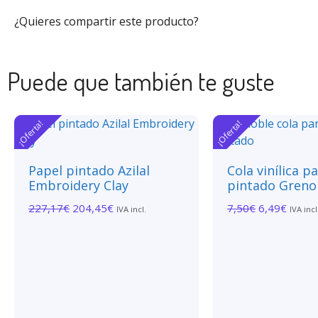
¿Quieres compartir este producto?
Puede que también te guste
¡Oferta!
¡Oferta!
Papel pintado Azilal
Cola vinílica p
Embroidery Clay
pintado Greno
227,17
€
204,45
€
7,50
€
6,49
€
IVA incl.
IVA incl