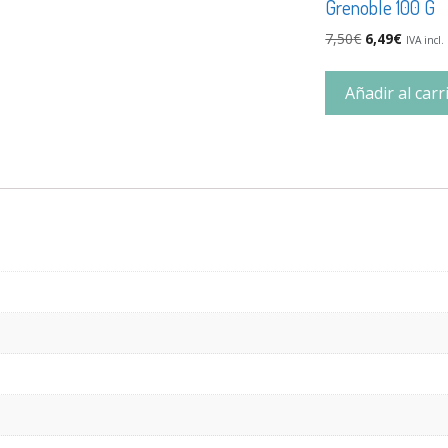
Grenoble 100 G
7,50
€
6,49
€
IVA incl.
Añadir al carr