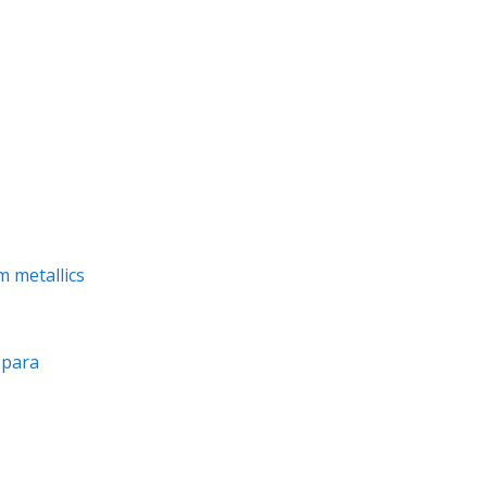
m metallics
a