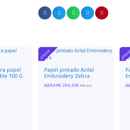
¡Oferta!
¡Ofert
ara papel
Papel pintado Azilal
P
ble 100 G
Embroidery Zebra
E
227,17
€
204,45
€
2
.
IVA incl.