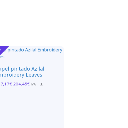
a!
apel pintado Azilal
mbroidery Leaves
27,17
€
204,45
€
IVA incl.