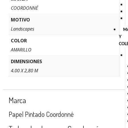
COORDONNÉ
MOTIVO
Landscapes
M
Y
COLOR
COL
AMARILLO
DIMENSIONES
4.00 X 2,80 M
Marca
Papel Pintado Coordonné