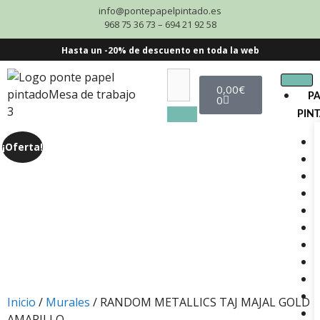
info@pontepapelpintado.es
968 75 36 73 – 694 21 92 58
Hasta un -20% de descuento en toda la web
0,00
€
P
0
PIN
¡Oferta!
Inicio
/
Murales
/ RANDOM METALLICS TAJ MAJAL GOLD
AMARILLO