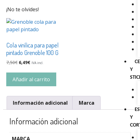
¡No te olvides!
Cola vinílica para papel
pintado Grenoble 100 G
7,50
€
6,49
€
C
IVA incl.
Y
STI
Añadir al carrito
Información adicional
Marca
E
Y
Información adicional
COR
MARCA