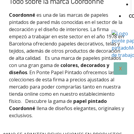
Todo sobre la marca Coordonné
Coordonné
es una de las marcas de papeles
C
pintados de pared más conocidas en el sector de la
decoración y el diseño de interiores. La firma
empezó a trabajar en este sector en el año 1978 en
Barcelona ofreciendo papeles decorativos, telas y
tejidos, además de otros productos de decoración
de alta calidad.
Es una marca de papeles pintados
con una gran gama de
colores, decorados y
X
diseños
. En Ponte Papel Pintado ofrecemos las
colecciones de esta firma a precios ajustados al
mercado para poder comprarlas tanto en nuestra
tienda online como en nuestro establecimiento
físico.
Descubre la gama de
papel pintado
Coordonné
llena de diseños elegantes, originales y
exclusivos.