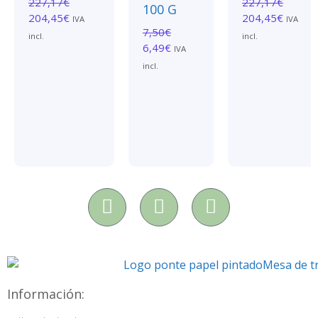
227,17
€
227,17
€
100 G
204,45
€
204,45
€
IVA
IVA
7,50
€
incl.
incl.
6,49
€
IVA
incl.
Información: