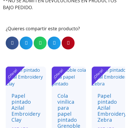
**NO SE ADMITEN DEVOLUCIONES EN PRODUCTOS
BAJO PEDIDO.
¿Quieres compartir este producto?
¡Oferta!
¡Oferta!
¡Oferta!
Papel
Cola
Papel
pintado
vinílica
pintado
Azilal
para
Azilal
Embroidery
papel
Embroidery
Clay
pintado
Zebra
Grenoble