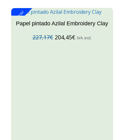
¡Oferta!
¡O
Papel pintado Azilal Embroidery Clay
227,17
€
204,45
€
IVA incl.