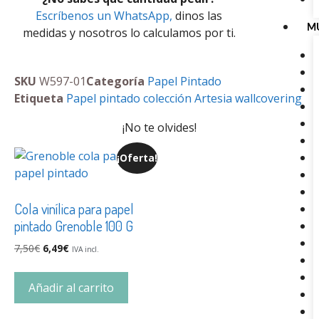
Escríbenos un WhatsApp,
dinos las
M
medidas y nosotros lo calculamos por ti.
SKU
W597-01
Categoría
Papel Pintado
Etiqueta
Papel pintado colección Artesia wallcovering
¡No te olvides!
¡Oferta!
Cola vinílica para papel
pintado Grenoble 100 G
7,50
€
6,49
€
IVA incl.
Añadir al carrito