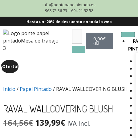
info@pontepapelpintado.es
968 75 36 73 – 694 21 92 58
Hasta un -20% de descuento en toda la web
0,00
€
P
0
PIN
¡Oferta!
Inicio
/
Papel Pintado
/ RAVAL WALLCOVERING BLUSH
RAVAL WALLCOVERING BLUSH
164,56
€
139,99
€
IVA incl.