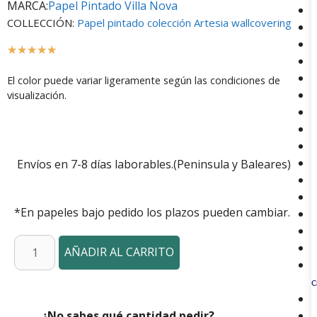
MARCA:
Papel Pintado Villa Nova
COLLECCIÓN:
Papel pintado colección Artesia wallcovering
☆
☆
☆
☆
☆
El color puede variar ligeramente según las condiciones de
visualización.
Envíos en 7-8 días laborables.(Peninsula y Baleares)
*En papeles bajo pedido los plazos pueden cambiar.
AÑADIR AL CARRITO
C
¿No sabes qué cantidad pedir?