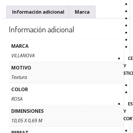
Información adicional
Marca
Información adicional
MARCA
VILLANOVA
C
Y
MOTIVO
STI
Textura
COLOR
ROSA
E
DIMENSIONES
Y
COR
10,05 X 0,69 M
REPEAT