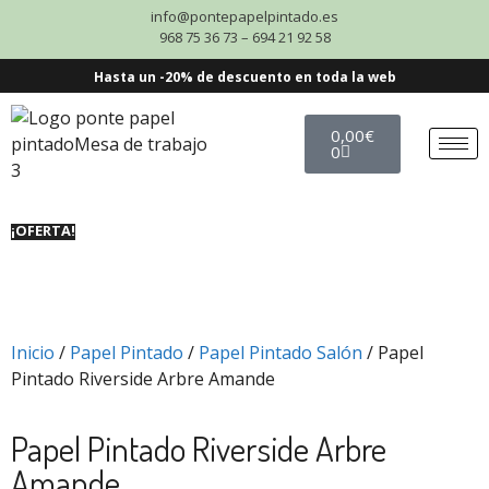
info@pontepapelpintado.es
968 75 36 73 – 694 21 92 58
Hasta un -20% de descuento en toda la web
0,00
€
0
¡OFERTA!
Inicio
/
Papel Pintado
/
Papel Pintado Salón
/ Papel
Pintado Riverside Arbre Amande
Papel Pintado Riverside Arbre
Amande