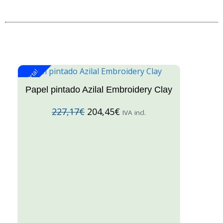
¡Oferta!
¡O
Papel pintado Azilal Embroidery Clay
227,17
€
204,45
€
IVA incl.