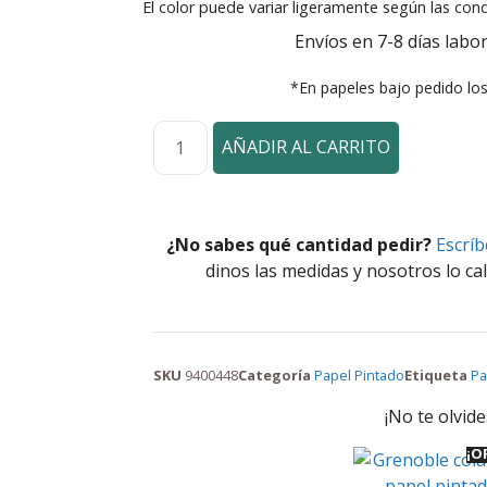
El color puede variar ligeramente según las cond
Envíos en 7-8 días labor
*En papeles bajo pedido lo
AÑADIR AL CARRITO
¿No sabes qué cantidad pedir?
Escrí
dinos las medidas y nosotros lo cal
SKU
9400448
Categoría
Papel Pintado
Etiqueta
Pa
¡No te olvide
¡O