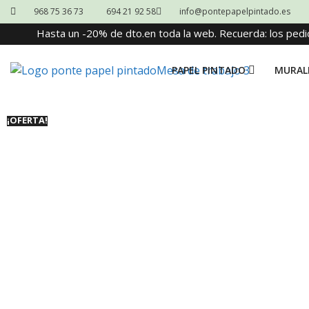
968 75 36 73
694 21 92 58
info@pontepapelpintado.es
Hasta un -20% de dto.en toda la web. Recuerda: los pedi
PAPEL PINTADO
MURAL
¡OFERTA!