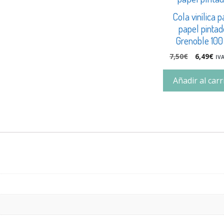
Cola vinílica p
papel pintad
Grenoble 100
7,50
€
6,49
€
IVA
Añadir al carr