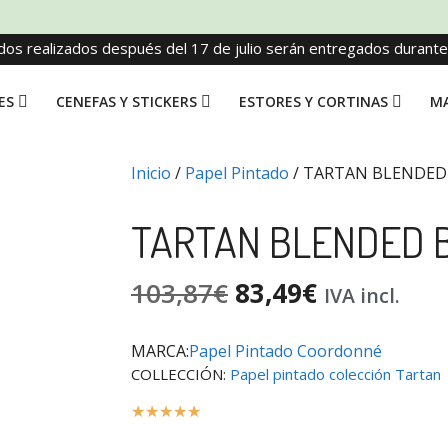
dos realizados después del 17 de julio serán entregados durant
ES
CENEFAS Y STICKERS
ESTORES Y CORTINAS
MA
Inicio
/
Papel Pintado
/ TARTAN BLENDED
TARTAN BLENDED 
103,87
€
83,49
€
IVA incl.
MARCA:
Papel Pintado Coordonné
COLLECCIÓN:
Papel pintado colección Tartan
☆
☆
☆
☆
☆