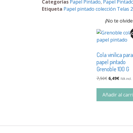
Categorías
Papel Pintado
,
Papel Pintado
Etiqueta
Papel pintado colección Telas 2
¡No te olvide
¡
Cola vinílica para
papel pintado
Grenoble 100 G
7,50
€
6,49
€
IVA incl.
Añadir al carr