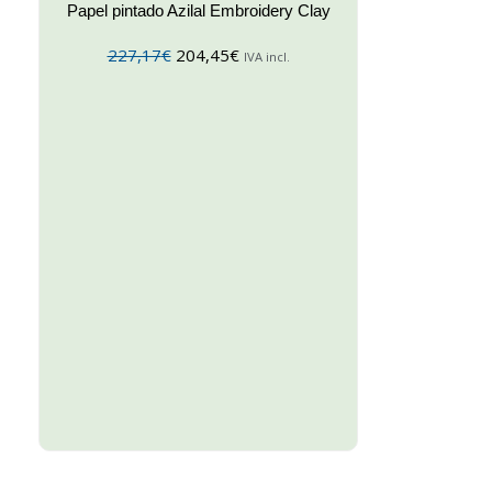
Papel pintado Azilal Embroidery Clay
227,17
€
204,45
€
IVA incl.