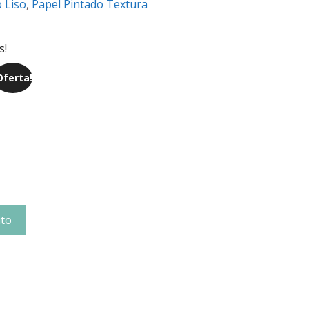
 Liso
,
Papel Pintado Textura
s!
Oferta!
ito