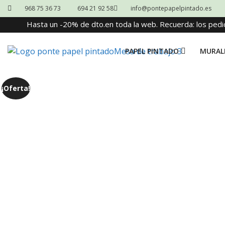
968 75 36 73
694 21 92 58
info@pontepapelpintado.es
Hasta un -20% de dto.en toda la web. Recuerda: los pedi
PAPEL PINTADO
MURAL
¡Oferta!