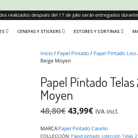
dos realizados después del 17 de julio serán entregados durant
ES
CENEFAS Y STICKERS
ESTORES Y CORTINAS
MA
Inicio
/
Papel Pintado
/
Papel Pintado Liso
Beige Moyen
Papel Pintado Telas 
Moyen
48,80
€
43,99
€
IVA incl.
MARCA:
Papel Pintado Caselio
COLLECCIÓN:
Papel pintado colección Telas 2