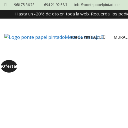
968 75 36 73
694 21 92 58
info@pontepapelpintado.es
Hasta un -20% de dto.en toda la web. Recuerda: los pedi
PAPEL PINTADO
MURAL
¡Oferta!