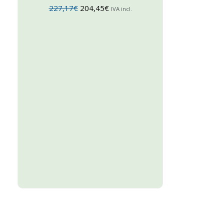
227,17
€
204,45
€
IVA incl.