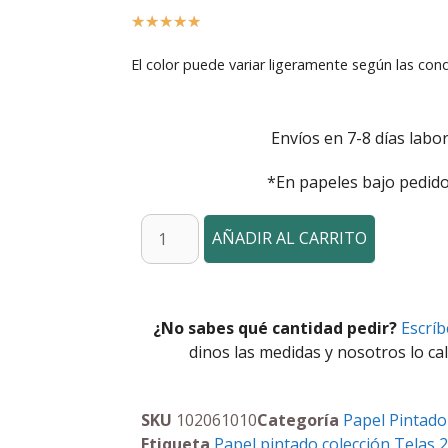
☆
☆
☆
☆
☆
El color puede variar ligeramente según las cond
Envíos en 7-8 días labor
*En papeles bajo pedido
AÑADIR AL CARRITO
¿No sabes qué cantidad pedir?
Escrí
dinos las medidas y nosotros lo cal
SKU
102061010
Categoría
Papel Pintado
Etiqueta
Papel pintado colección Telas 2