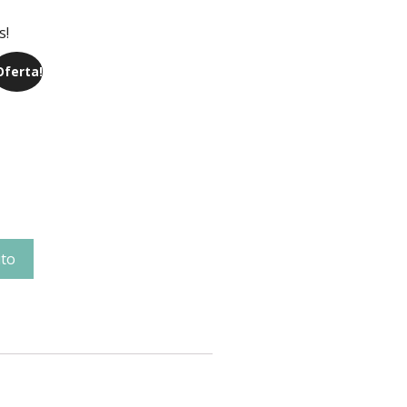
s!
Oferta!
ito