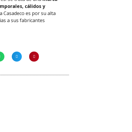
mporales, cálidos y
 a
Casadeco
es por su alta
ias
a
sus fabricantes
¡Oferta!
Cola vinílica para papel pinta