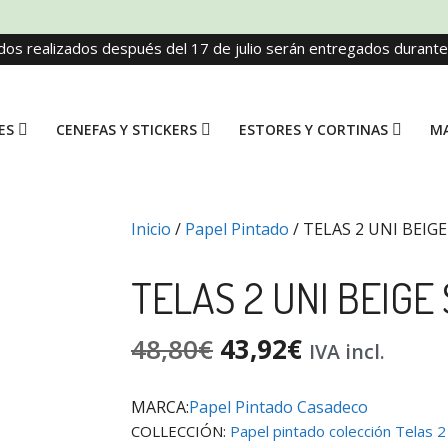
dos realizados después del 17 de julio serán entregados durant
ES
CENEFAS Y STICKERS
ESTORES Y CORTINAS
MA
Inicio
/
Papel Pintado
/ TELAS 2 UNI BEIG
TELAS 2 UNI BEIGE
48,80
€
43,92
€
IVA incl.
MARCA:
Papel Pintado Casadeco
COLLECCIÓN:
Papel pintado colección Telas 2