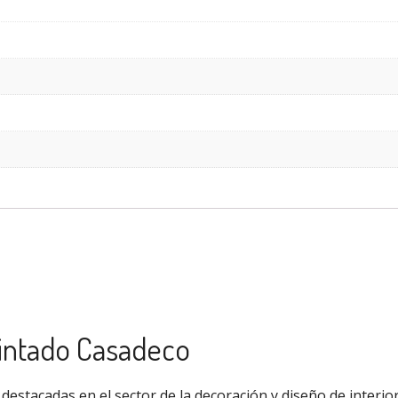
pintado Casadeco
destacadas en el sector de la decoración y diseño de interio