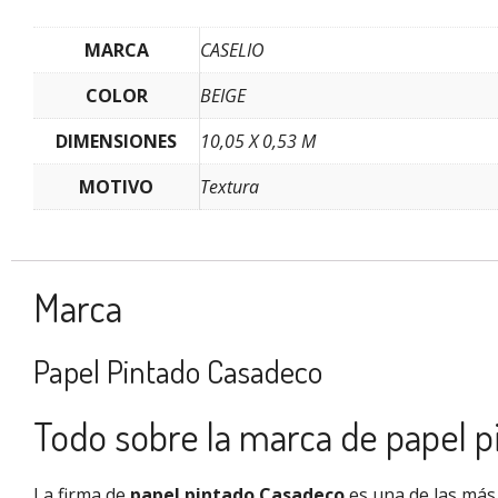
MARCA
CASELIO
COLOR
BEIGE
DIMENSIONES
10,05 X 0,53 M
MOTIVO
Textura
Marca
Papel Pintado Casadeco
Todo sobre la marca de papel 
La firma de
papel pintado Casadeco
es una de las más 