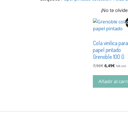
¡No te olvide
¡
Cola vinílica para
papel pintado
Grenoble 100 G
7,50
€
6,49
€
IVA incl.
Añadir al carr