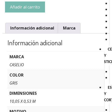
Añadir al carrito
Información adicional
Marca
Información adicional
C
Y
MARCA
STI
CASELIO
COLOR
GRIS
E
DIMENSIONES
Y
COR
10,05 X 0,53 M
MOTIVO