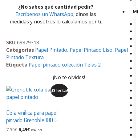
¿No sabes qué cantidad pedir?
M
Escríbenos un WhatsApp,
dinos las
medidas y nosotros lo calculamos por ti.
SKU
69879318
Categorías
Papel Pintado
,
Papel Pintado Liso
,
Papel
Pintado Textura
Etiqueta
Papel pintado colección Telas 2
¡No te olvides!
¡Oferta!
Cola vinílica para papel
pintado Grenoble 100 G
7,50
€
6,49
€
IVA incl.