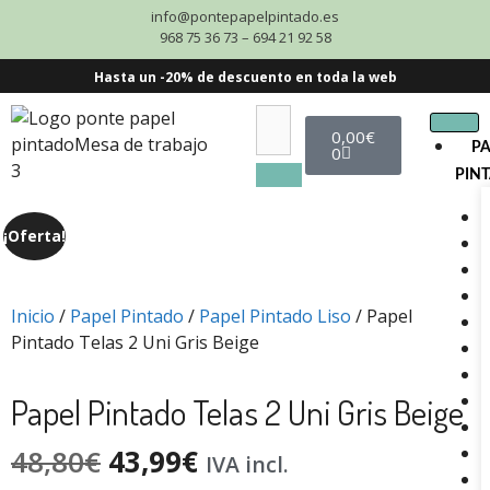
info@pontepapelpintado.es
968 75 36 73 – 694 21 92 58
Hasta un -20% de descuento en toda la web
0,00
€
P
0
PIN
¡Oferta!
Inicio
/
Papel Pintado
/
Papel Pintado Liso
/ Papel
Pintado Telas 2 Uni Gris Beige
Papel Pintado Telas 2 Uni Gris Beige
48,80
€
43,99
€
IVA incl.