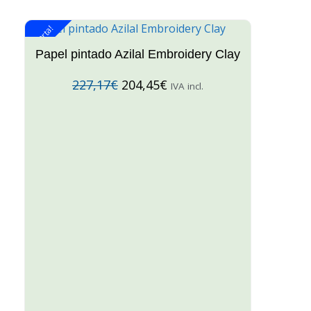
¡Oferta!
¡O
Papel pintado Azilal Embroidery Clay
227,17
€
204,45
€
IVA incl.