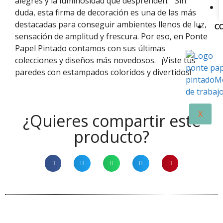
alegres y la luminosidad que desprenden.
Sin
duda, esta firma de decoración es una de las más
destacadas para conseguir ambientes llenos de luz,
C
sensación de amplitud y frescura. Por eso, en Ponte
Papel Pintado contamos con sus últimas
colecciones y diseños más novedosos.
¡Viste tus
paredes con estampados coloridos y divertidos!
X
¿Quieres compartir este
producto?