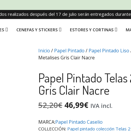
dos realizados después del 17 de julio serán entregados durant
ES
CENEFAS Y STICKERS
ESTORES Y CORTINAS
MA
Inicio
/
Papel Pintado
/
Papel Pintado Liso
Metalises Gris Clair Nacre
Papel Pintado Telas 
Gris Clair Nacre
52,20
€
46,99
€
IVA incl.
MARCA:
Papel Pintado Caselio
COLLECCIÓN:
Papel pintado colección Telas 2