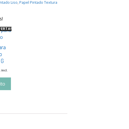
ntado Liso
,
Papel Pintado Textura
s!
FERTA!
ara
o
 G
 incl.
ito