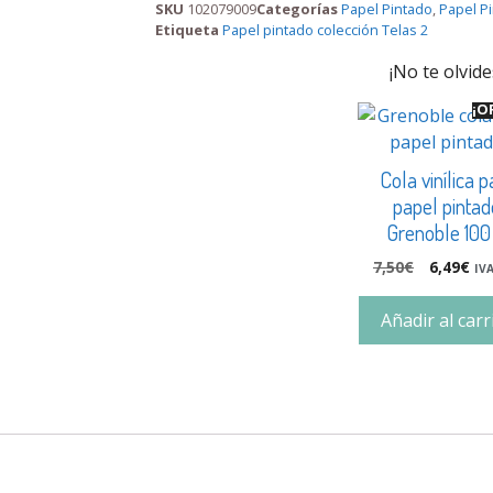
SKU
102079009
Categorías
Papel Pintado
,
Papel Pi
Etiqueta
Papel pintado colección Telas 2
¡No te olvide
¡O
Cola vinílica p
papel pintad
Grenoble 100
7,50
€
6,49
€
IVA
Añadir al carr