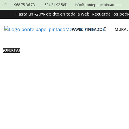
968 75 36 73
694 21 92 58
info@pontepapelpintado.es
Hasta un -20% de dto.en toda la web. Recuerda: los pedi
PAPEL PINTADO
MURAL
¡OFERTA!