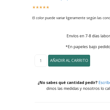
☆
☆
☆
☆
☆
El color puede variar ligeramente según las cond
Envíos en 7-8 días labor
*En papeles bajo pedido
AÑADIR AL CARRITO
¿No sabes qué cantidad pedir?
Escrí
dinos las medidas y nosotros lo cal