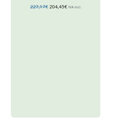
227,17
€
204,45
€
IVA incl.