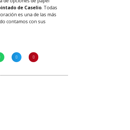
a de opciones de papel
intado de Caselio
. Todas
coración es una de las más
tado contamos con sus
¡Oferta!
Cola vinílica para papel pinta