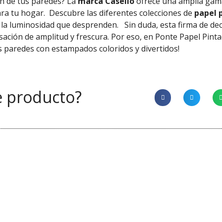
ón de tus paredes? La
marca Caselio
ofrece una amplia gam
ra tu hogar.
Descubre las diferentes colecciones de
papel p
y la luminosidad que desprenden.
Sin duda, esta firma de de
sación de amplitud y frescura. Por eso, en Ponte Papel Pin
us paredes con estampados coloridos y divertidos!
e producto?