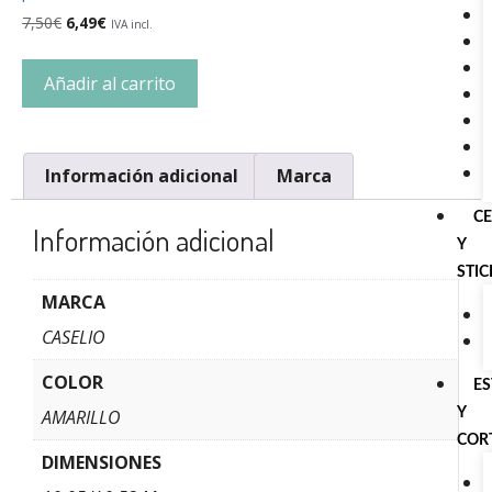
7,50
€
6,49
€
IVA incl.
Añadir al carrito
Información adicional
Marca
C
Información adicional
Y
STI
MARCA
CASELIO
COLOR
E
Y
AMARILLO
COR
DIMENSIONES