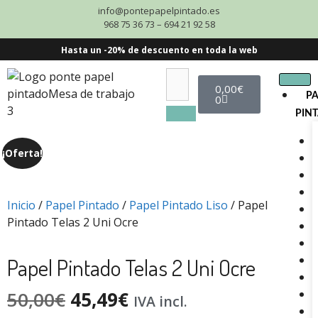
info@pontepapelpintado.es
968 75 36 73 – 694 21 92 58
Hasta un -20% de descuento en toda la web
0,00
€
P
0
PIN
¡Oferta!
Inicio
/
Papel Pintado
/
Papel Pintado Liso
/ Papel
Pintado Telas 2 Uni Ocre
Papel Pintado Telas 2 Uni Ocre
50,00
€
45,49
€
IVA incl.