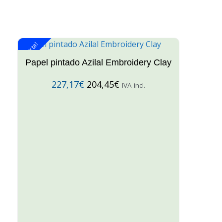
¡Oferta!
¡O
Papel pintado Azilal Embroidery Clay
227,17
€
204,45
€
IVA incl.