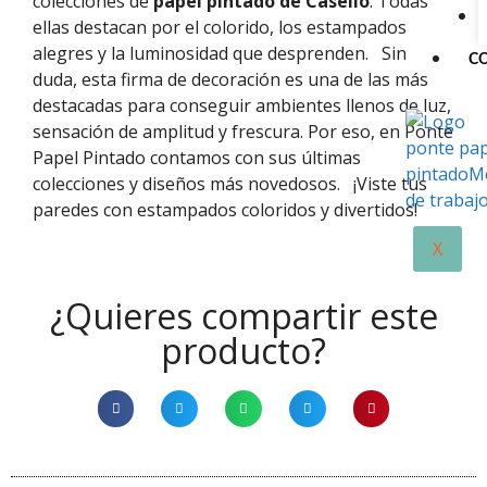
colecciones de
papel pintado de Caselio
. Todas
ellas destacan por el colorido, los estampados
alegres y la luminosidad que desprenden.
Sin
C
duda, esta firma de decoración es una de las más
destacadas para conseguir ambientes llenos de luz,
sensación de amplitud y frescura. Por eso, en Ponte
Papel Pintado contamos con sus últimas
colecciones y diseños más novedosos.
¡Viste tus
paredes con estampados coloridos y divertidos!
X
¿Quieres compartir este
producto?