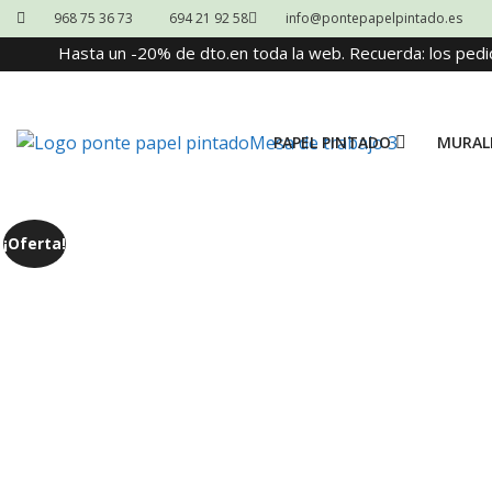
968 75 36 73
694 21 92 58
info@pontepapelpintado.es
Hasta un -20% de dto.en toda la web. Recuerda: los pedi
PAPEL PINTADO
MURAL
¡Oferta!