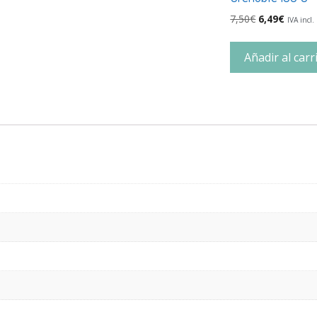
7,50
€
6,49
€
IVA incl.
Añadir al carr