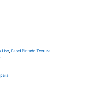
o Liso
,
Papel Pintado Textura
e
a