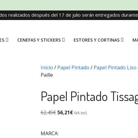
dos realizados después del 17 de julio serán entregados durant
ES
CENEFAS Y STICKERS
ESTORES Y CORTINAS
MA
Inicio
/
Papel Pintado
/
Papel Pintado Liso
Paille
Papel Pintado Tissag
62,45
€
56,21
€
IVA incl.
MARCA: