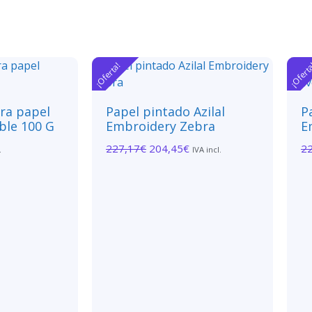
¡Oferta!
¡Ofert
ara papel
Papel pintado Azilal
P
ble 100 G
Embroidery Zebra
E
227,17
€
204,45
€
2
.
IVA incl.