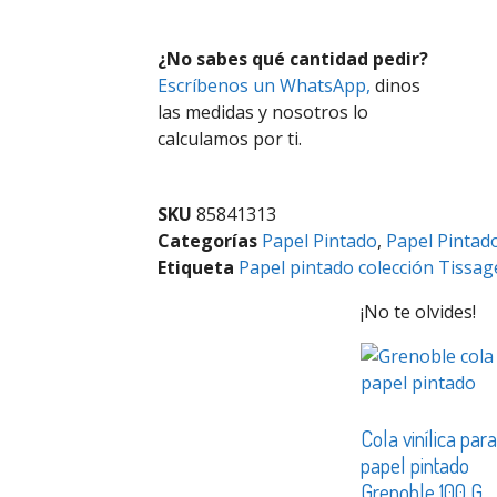
¿No sabes qué cantidad pedir?
Escríbenos un WhatsApp,
dinos
las medidas y nosotros lo
calculamos por ti.
SKU
85841313
Categorías
Papel Pintado
,
Papel Pintad
Etiqueta
Papel pintado colección Tissag
¡No te olvides!
Cola vinílica par
papel pintado
Grenoble 100 G