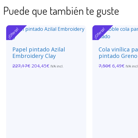
Puede que también te guste
¡Oferta!
¡Oferta!
Papel pintado Azilal
Cola vinílica p
Embroidery Clay
pintado Greno
227,17
€
204,45
€
7,50
€
6,49
€
IVA incl.
IVA incl