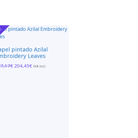
a!
apel pintado Azilal
mbroidery Leaves
27,17
€
204,45
€
IVA incl.