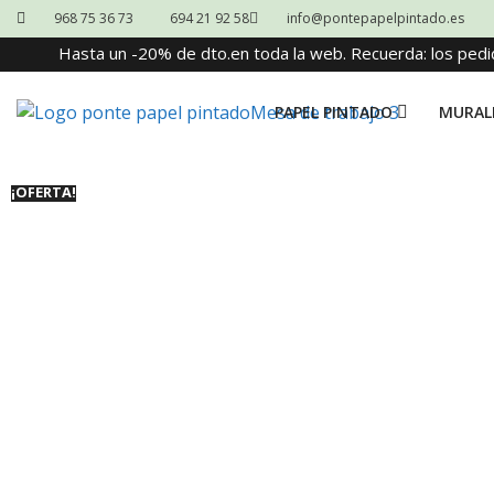
968 75 36 73
694 21 92 58
info@pontepapelpintado.es
Hasta un -20% de dto.en toda la web. Recuerda: los pedi
PAPEL PINTADO
MURAL
¡OFERTA!