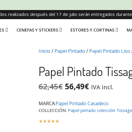
dos realizados después del 17 de julio serán entregados durant
ES
CENEFAS Y STICKERS
ESTORES Y CORTINAS
MA
Inicio
/
Papel Pintado
/
Papel Pintado Liso
Papel Pintado Tissa
62,45
€
56,49
€
IVA incl.
MARCA:
Papel Pintado Casadeco
COLLECCIÓN:
Papel pintado colección Tissag
☆
☆
☆
☆
☆