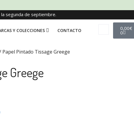
e la segunda de septiembre.
0,00
€
RCAS Y COLECCIONES
CONTACTO
0
/ Papel Pintado Tissage Greege
ge Greege
e