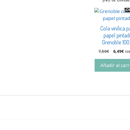
¡O
Cola vinílica p
papel pintad
Grenoble 100
7,50
€
6,49
€
IVA
Añadir al carr