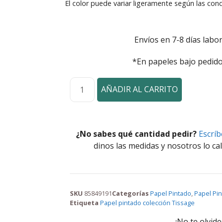
El color puede variar ligeramente según las cond
Envíos en 7-8 días labor
*En papeles bajo pedido
AÑADIR AL CARRITO
¿No sabes qué cantidad pedir?
Escrí
dinos las medidas y nosotros lo cal
SKU
85849191
Categorías
Papel Pintado
,
Papel Pin
Etiqueta
Papel pintado colección Tissage
¡No te olvide