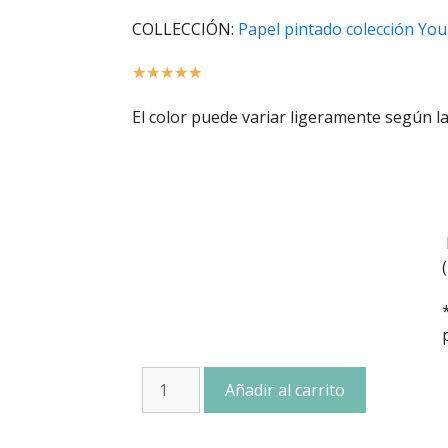
COLLECCIÓN:
Papel pintado colección Yo
☆
☆
☆
☆
☆
El color puede variar ligeramente según la
Añadir al carrito