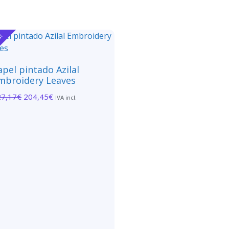
a!
apel pintado Azilal
mbroidery Leaves
27,17
€
204,45
€
IVA incl.