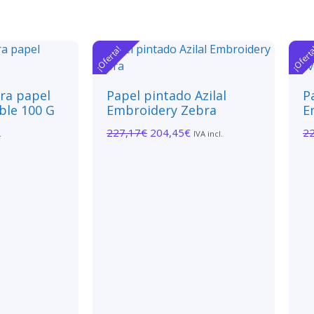
¡Oferta!
¡Ofert
ara papel
Papel pintado Azilal
P
ble 100 G
Embroidery Zebra
E
227,17
€
204,45
€
2
.
IVA incl.