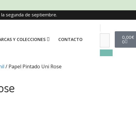
e la segunda de septiembre.
0,00
€
RCAS Y COLECCIONES
CONTACTO
0
il
/ Papel Pintado Uni Rose
ose