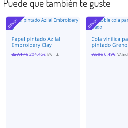
Puede que también te guste
¡Oferta!
¡Oferta!
Papel pintado Azilal
Cola vinílica p
Embroidery Clay
pintado Greno
227,17
€
204,45
€
7,50
€
6,49
€
IVA incl.
IVA incl