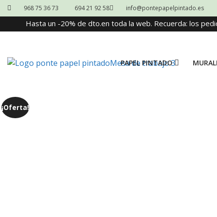
968 75 36 73
694 21 92 58
info@pontepapelpintado.es
Hasta un -20% de dto.en toda la web. Recuerda: los pedi
PAPEL PINTADO
MURAL
¡Oferta!