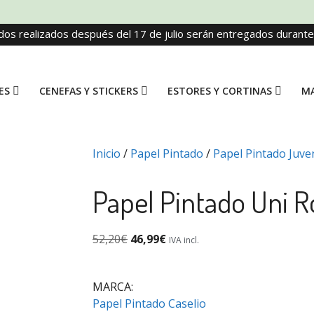
dos realizados después del 17 de julio serán entregados durant
ES
CENEFAS Y STICKERS
ESTORES Y CORTINAS
MA
Inicio
/
Papel Pintado
/
Papel Pintado Juven
Papel Pintado Uni R
52,20
€
46,99
€
IVA incl.
MARCA:
Papel Pintado Caselio