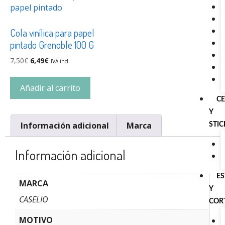
Cola vinílica para papel
pintado Grenoble 100 G
7,50
€
6,49
€
IVA incl.
Añadir al carrito
C
Y
Información adicional
Marca
STI
Información adicional
E
MARCA
Y
CASELIO
COR
MOTIVO