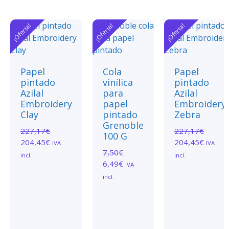
¡Oferta!
¡Oferta!
¡Oferta!
Papel
Cola
Papel
pintado
vinílica
pintado
Azilal
para
Azilal
Embroidery
papel
Embroidery
Clay
pintado
Zebra
Grenoble
227,17
€
227,17
€
100 G
204,45
€
204,45
€
IVA
IVA
7,50
€
incl.
incl.
6,49
€
IVA
incl.