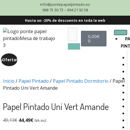
info@pontepapelpintado.es
968 75 36 73 – 694 21 92 58
Hasta un -20% de descuento en toda la web
0,00
€
P
0
PIN
¡Oferta!
Inicio
/
Papel Pintado
/
Papel Pintado Dormitorio
/ Papel
Pintado Uni Vert Amande
Papel Pintado Uni Vert Amande
49,13
€
44,49
€
IVA incl.