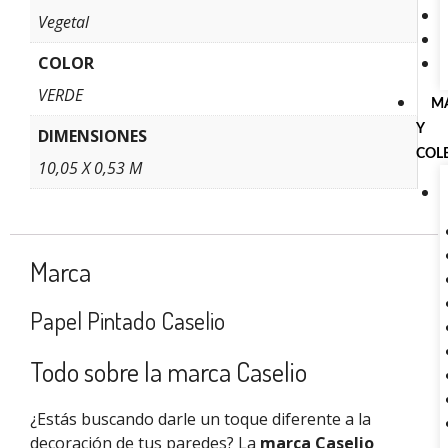
Vegetal
COLOR
VERDE
M
Y
DIMENSIONES
COL
10,05 X 0,53 M
Marca
Papel Pintado Caselio
Todo sobre la marca Caselio
¿Estás buscando darle un toque diferente a la
decoración de tus paredes? La
marca Caselio