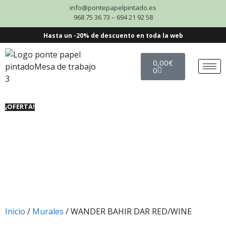
info@pontepapelpintado.es
968 75 36 73 – 694 21 92 58
Hasta un -20% de descuento en toda la web
0,00
€
0
¡OFERTA!
Inicio
/
Murales
/ WANDER BAHIR DAR RED/WINE