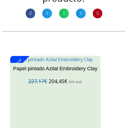
¡Oferta!
¡O
Papel pintado Azilal Embroidery Clay
227,17
€
204,45
€
IVA incl.