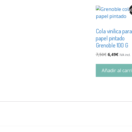
¡
Cola vinílica para
papel pintado
Grenoble 100 G
7,50
€
6,49
€
IVA incl.
Añadir al carr