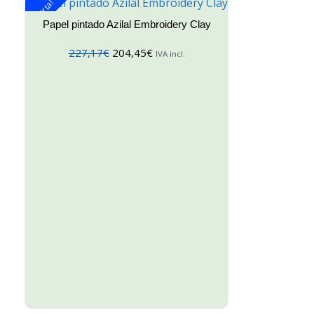
¡Oferta!
Papel pintado Azilal Embroidery Clay
227,17
€
204,45
€
IVA incl.