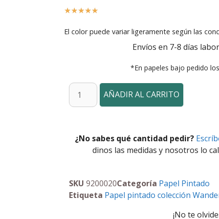
☆
☆
☆
☆
☆
El color puede variar ligeramente según las cond
Envíos en 7-8 días labor
*En papeles bajo pedido lo
AÑADIR AL CARRITO
¿No sabes qué cantidad pedir?
Escrí
dinos las medidas y nosotros lo cal
SKU
9200020
Categoría
Papel Pintado
Etiqueta
Papel pintado colección Wande
¡No te olvide