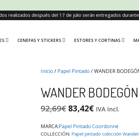
dos realizados después del 17 de julio serán entregados durant
ES
CENEFAS Y STICKERS
ESTORES Y CORTINAS
MA
Inicio
/
Papel Pintado
/ WANDER BODEGÓN
WANDER BODEGÓN
92,69
€
83,42
€
IVA incl.
MARCA:
Papel Pintado Coordonné
COLLECCIÓN:
Papel pintado colección Wande