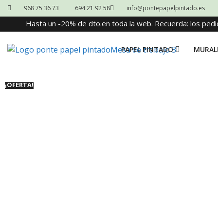
968 75 36 73
694 21 92 58
info@pontepapelpintado.es
Hasta un -20% de dto.en toda la web. Recuerda: los pedi
PAPEL PINTADO
MURAL
¡OFERTA!