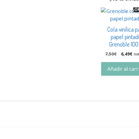
¡O
Cola vinílica p
papel pintad
Grenoble 100
7,50
€
6,49
€
IVA
Añadir al carr