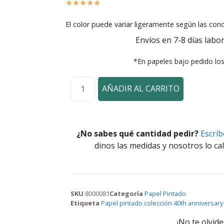
☆
☆
☆
☆
☆
El color puede variar ligeramente según las cond
Envíos en 7-8 días labor
*En papeles bajo pedido lo
AÑADIR AL CARRITO
¿No sabes qué cantidad pedir?
Escrí
dinos las medidas y nosotros lo cal
SKU
8000081
Categoría
Papel Pintado
Etiqueta
Papel pintado colección 40th anniversary
¡No te olvide