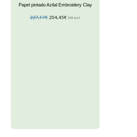
Papel pintado Azilal Embroidery Clay
227,17
€
204,45
€
IVA incl.