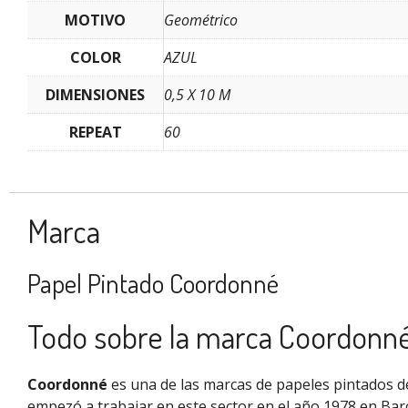
MOTIVO
Geométrico
COLOR
AZUL
DIMENSIONES
0,5 X 10 M
REPEAT
60
Marca
Papel Pintado Coordonné
Todo sobre la marca Coordonn
Coordonné
es una de las marcas de papeles pintados de
empezó a trabajar en este sector en el año 1978 en Bar