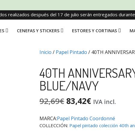
dos realizados después del 17 de julio serán entregados durant
ES
CENEFAS Y STICKERS
ESTORES Y CORTINAS
MA
Inicio
/
Papel Pintado
/ 40TH ANNIVERSAR
40TH ANNIVERSARY
BLUE/NAVY
92,69
€
83,42
€
IVA incl.
MARCA:
Papel Pintado Coordonné
COLLECCIÓN:
Papel pintado colección 40th an