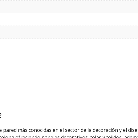
é
 pared más conocidas en el sector de la decoración y el diseñ
celona ofreciendo papeles decorativos, telas y tejidos, ade