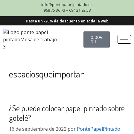
info@pontepapelpintado.es
968 75 36 73 – 694 21 92 58
Hasta un -20% de descuento en toda la web
0,00
€
0
espaciosqueimportan
¿Se puede colocar papel pintado sobre
gotelé?
16 de septiembre de 2022
por
PontePapelPintado