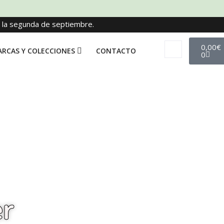
e la segunda de septiembre.
0,00
€
RCAS Y COLECCIONES
CONTACTO
0
er