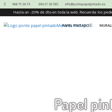
968 75 36 73
694 21 92 58
info@pontepapelpintado.es
Hasta un -20% de dto.en toda la web. Recuerda: los pedi
PAPEL PINTADO
MURAL
Papel pin