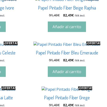
ge Ivore
Papel Pintado Fiber Beige Raphia
91,40
€
82,49
€
incl.
IVA incl.
o
Añadir al carrito
¡OFERTA!
¡OFERTA!
u Celeste
Papel Pintado Fiber Bleu Emeraude
91,40
€
82,49
€
incl.
IVA incl.
o
Añadir al carrito
¡OFERTA!
¡OFERTA!
ai Latte
Papel Pintado Fiber Grege
91,40
€
82,49
€
incl.
IVA incl.