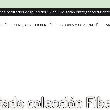
dos realizados después del 17 de julio serán entregados durant
ES
CENEFAS Y STICKERS
ESTORES Y CORTINAS
MA
tado colección Fib