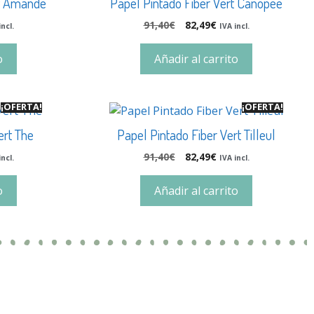
rt Amande
Papel Pintado Fiber Vert Canopee
91,40
€
82,49
€
incl.
IVA incl.
o
Añadir al carrito
¡OFERTA!
¡OFERTA!
ert The
Papel Pintado Fiber Vert Tilleul
91,40
€
82,49
€
incl.
IVA incl.
o
Añadir al carrito