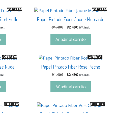
¡OFERTA!
¡OFERTA!
Tourterelle
Papel Pintado Fiber Jaune Moutarde
91,40
€
82,49
€
incl.
IVA incl.
o
Añadir al carrito
¡OFERTA!
¡OFERTA!
ose Nude
Papel Pintado Fiber Rose Peche
91,40
€
82,49
€
incl.
IVA incl.
o
Añadir al carrito
¡OFERTA!
¡OFERTA!