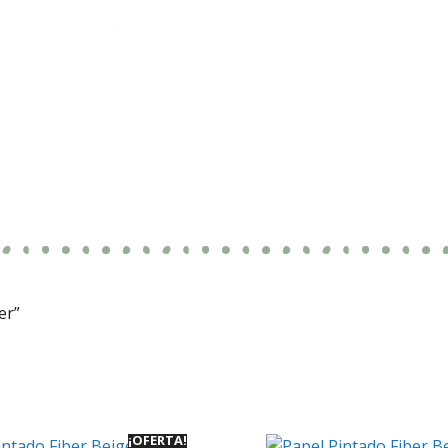
er”
¡OFERTA!