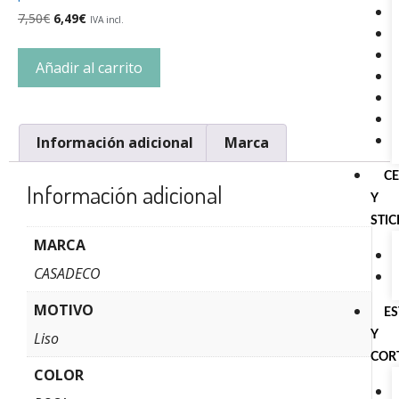
7,50
€
6,49
€
IVA incl.
Añadir al carrito
Información adicional
Marca
C
Información adicional
Y
STI
MARCA
CASADECO
MOTIVO
E
Y
Liso
COR
COLOR