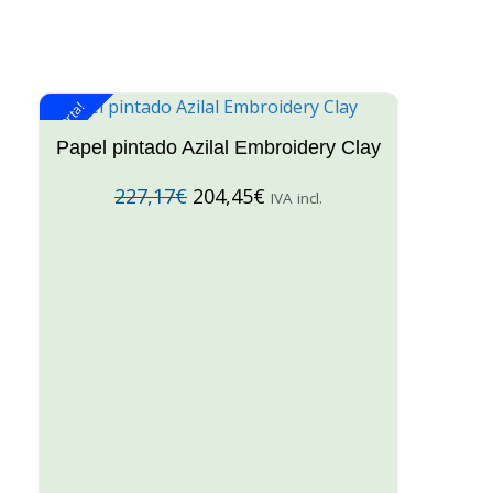
¡Oferta!
¡O
Papel pintado Azilal Embroidery Clay
227,17
€
204,45
€
IVA incl.