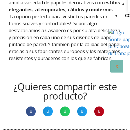
amplia variedad de papeles decorativos con
estilos
elegantes, atemporales, cálidos y modernos
.
¡La opción perfecta para vestir tus paredes en
C
tonos suaves y confortables!
Si por algo
destacaríamos a
Casadeco
es por su alta delicadeza
y precisión en cada uno de sus diseños de papel
pintado de pared. Y
también
por la calidad del papel
gracias
a
sus fabricantes europeos
y los materiales
resistentes y duraderos con los que se fabrican.
X
¿Quieres compartir este
producto?