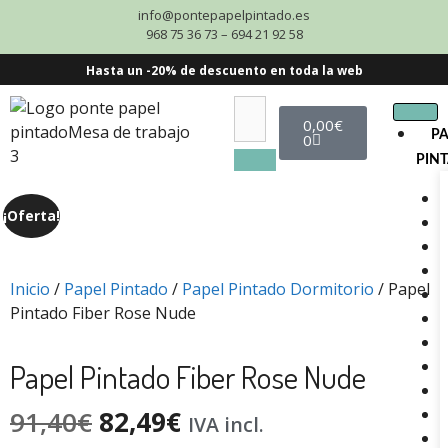
info@pontepapelpintado.es
968 75 36 73 – 694 21 92 58
Hasta un -20% de descuento en toda la web
0,00
€
P
0
PIN
¡Oferta!
Inicio
/
Papel Pintado
/
Papel Pintado Dormitorio
/ Papel
Pintado Fiber Rose Nude
Papel Pintado Fiber Rose Nude
91,40
€
82,49
€
IVA incl.