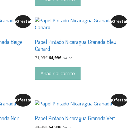
¡Oferta!
¡Oferta!
nada Beige
Papel Pintado Nicaragua Granada Bleu
Canard
71,95
€
64,99
€
IVA incl.
Añadir al carrito
¡Oferta!
¡Oferta!
nada Noir
Papel Pintado Nicaragua Granada Vert
71,95
€
64,99
€
IVA incl.