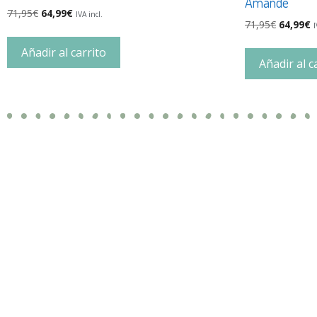
Amande
71,95
€
64,99
€
IVA incl.
71,95
€
64,99
€
I
Añadir al carrito
Añadir al c