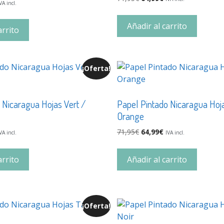
VA incl.
Añadir al carrito
arrito
¡Oferta!
 Nicaragua Hojas Vert /
Papel Pintado Nicaragua Hoja
Orange
71,95
€
64,99
€
VA incl.
IVA incl.
arrito
Añadir al carrito
¡Oferta!