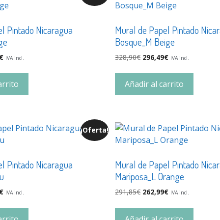
l Pintado Nicaragua
Mural de Papel Pintado Nica
ge
Bosque_M Beige
€
328,90
€
296,49
€
IVA incl.
IVA incl.
arrito
Añadir al carrito
¡Oferta!
l Pintado Nicaragua
Mural de Papel Pintado Nica
u
Mariposa_L Orange
€
291,85
€
262,99
€
IVA incl.
IVA incl.
arrito
Añadir al carrito