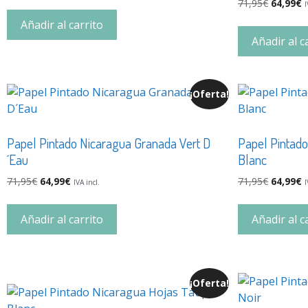
71,95
€
64,99
€
I
Añadir al carrito
Añadir al c
¡Oferta!
Papel Pintado Nicaragua Granada Vert D
Papel Pintado
´Eau
Blanc
71,95
€
64,99
€
71,95
€
64,99
€
IVA incl.
I
Añadir al carrito
Añadir al c
¡Oferta!