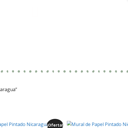
caragua”
¡Oferta!