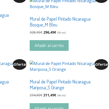
ragua
Mural de Papel Pintado Nicaragua
Bosque_M Bleu
328,90
€
296,49
€
IVA incl.
Añadir al carrito
¡Oferta!
¡Oferta!
ragua
Mural de Papel Pintado Nicaragua
Mariposa_S Orange
234,60
€
211,49
€
IVA incl.
Añadir al carrito