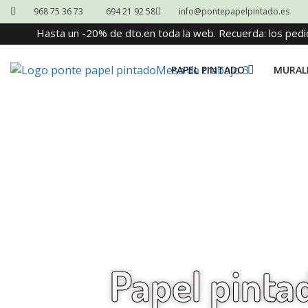
968 75 36 73
694 21 92 58
info@pontepapelpintado.es
Hasta un -20% de dto.en toda la web. Recuerda: los pedi
PAPEL PINTADO
MURAL
Papel pinta