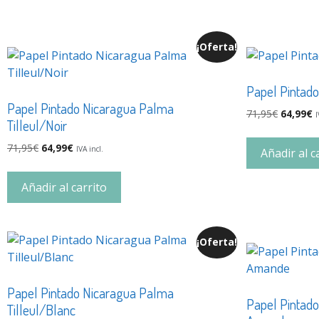
¡Oferta!
Papel Pintad
Papel Pintado Nicaragua Palma
71,95
€
64,99
€
I
Tilleul/Noir
71,95
€
64,99
€
IVA incl.
Añadir al c
Añadir al carrito
¡Oferta!
Papel Pintado Nicaragua Palma
Papel Pintad
Tilleul/Blanc