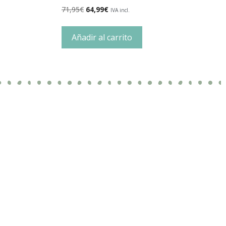
71,95
€
64,99
€
IVA incl.
Añadir al carrito