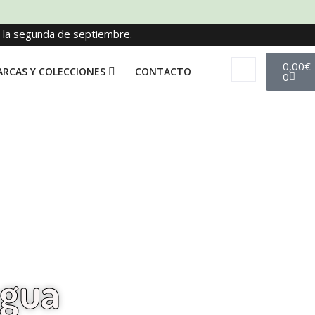
e la segunda de septiembre.
0,00
€
RCAS Y COLECCIONES
CONTACTO
0
agua