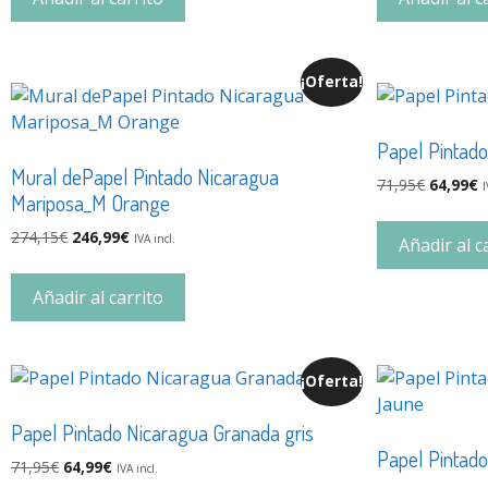
¡Oferta!
Papel Pintad
Mural dePapel Pintado Nicaragua
71,95
€
64,99
€
I
Mariposa_M Orange
274,15
€
246,99
€
IVA incl.
Añadir al c
Añadir al carrito
¡Oferta!
Papel Pintado Nicaragua Granada gris
Papel Pintad
71,95
€
64,99
€
IVA incl.