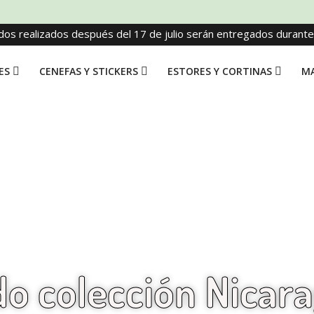
dos realizados después del 17 de julio serán entregados durant
ES
CENEFAS Y STICKERS
ESTORES Y CORTINAS
MA
do colección Nicar