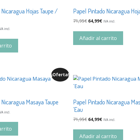
 Nicaragua Hojas Taupe /
Papel Pintado Nicaragua Hoja
71,95
€
64,99
€
IVA incl.
VA incl.
Añadir al carrito
arrito
¡Oferta!
o Nicaragua Masaya Taupe
Papel Pintado Nicaragua Mas
´Eau
VA incl.
71,95
€
64,99
€
IVA incl.
arrito
Añadir al carrito