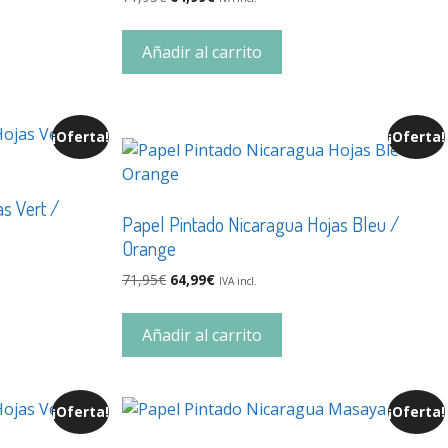
Añadir al carrito
¡Oferta!
¡Oferta!
s Vert /
Papel Pintado Nicaragua Hojas Bleu /
Orange
71,95
€
64,99
€
IVA incl.
Añadir al carrito
¡Oferta!
¡Oferta!