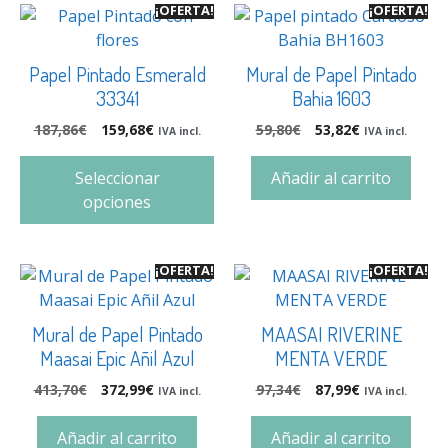
¡OFERTA!
¡OFERTA!
Papel Pintado Esmerald
Mural de Papel Pintado
33341
Bahia 1603
187,86
€
159,68
€
59,80
€
53,82
€
IVA incl.
IVA incl.
Seleccionar
Añadir al carrito
opciones
¡OFERTA!
¡OFERTA!
Mural de Papel Pintado
MAASAI RIVERINE
Maasai Epic Añil Azul
MENTA VERDE
413,70
€
372,99
€
97,34
€
87,99
€
IVA incl.
IVA incl.
Añadir al carrito
Añadir al carrito