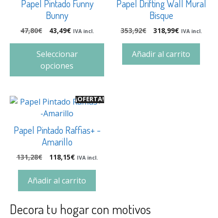
Papel Pintado Funny
Papel Drifting Wall Mural
Bunny
Bisque
47,80
€
43,49
€
353,92
€
318,99
€
IVA incl.
IVA incl.
Seleccionar
Añadir al carrito
opciones
¡OFERTA!
Papel Pintado Raffias+ -
Amarillo
131,28
€
118,15
€
IVA incl.
Añadir al carrito
Decora tu hogar con motivos