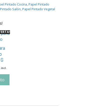
pel Pintado Cocina
,
Papel Pintado
 Pintado Salón
,
Papel Pintado Vegetal
s!
FERTA!
ara
o
 G
 incl.
ito