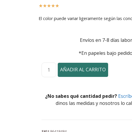
☆
☆
☆
☆
☆
El color puede variar ligeramente según las cond
Envíos en 7-8 días labor
*En papeles bajo pedido
AÑADIR AL CARRITO
¿No sabes qué cantidad pedir?
Escrí
dinos las medidas y nosotros lo cal
SKU
86418484