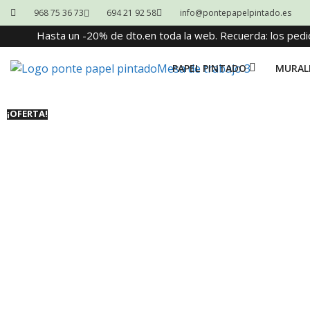
968 75 36 73
694 21 92 58
info@pontepapelpintado.es
Hasta un -20% de dto.en toda la web. Recuerda: los pedi
PAPEL PINTADO
MURAL
¡OFERTA!