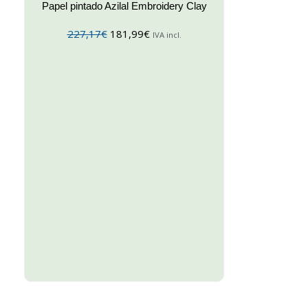
Papel pintado Azilal Embroidery Clay
227,17
€
181,99
€
IVA incl.