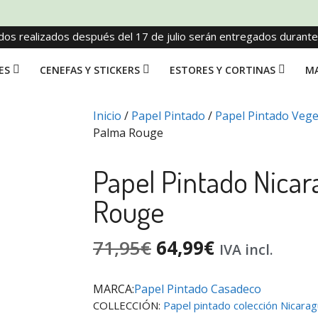
dos realizados después del 17 de julio serán entregados durant
ES
CENEFAS Y STICKERS
ESTORES Y CORTINAS
MA
Inicio
/
Papel Pintado
/
Papel Pintado Vege
Palma Rouge
Papel Pintado Nica
Rouge
71,95
€
64,99
€
IVA incl.
MARCA:
Papel Pintado Casadeco
COLLECCIÓN:
Papel pintado colección Nicara