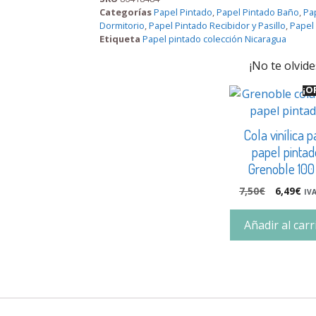
Categorías
Papel Pintado
,
Papel Pintado Baño
,
Pa
Dormitorio
,
Papel Pintado Recibidor y Pasillo
,
Papel
Etiqueta
Papel pintado colección Nicaragua
¡No te olvide
¡O
Cola vinílica p
papel pintad
Grenoble 100
7,50
€
6,49
€
IVA
Añadir al carr