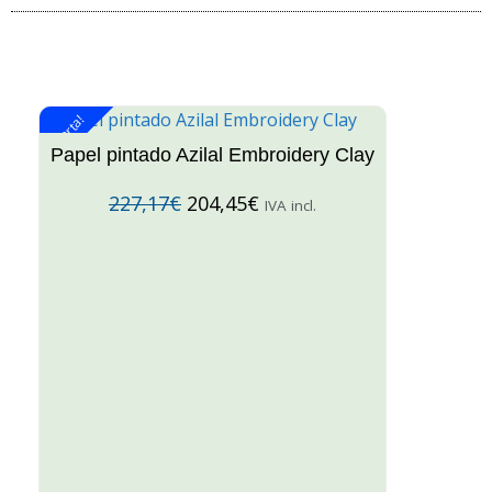
¡Oferta!
¡O
Papel pintado Azilal Embroidery Clay
227,17
€
204,45
€
IVA incl.