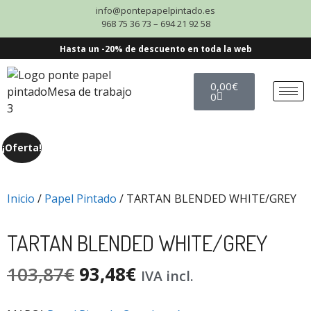
info@pontepapelpintado.es
968 75 36 73 – 694 21 92 58
Hasta un -20% de descuento en toda la web
0,00
€
0
¡Oferta!
Inicio
/
Papel Pintado
/ TARTAN BLENDED WHITE/GREY
TARTAN BLENDED WHITE/GREY
103,87
€
93,48
€
IVA incl.