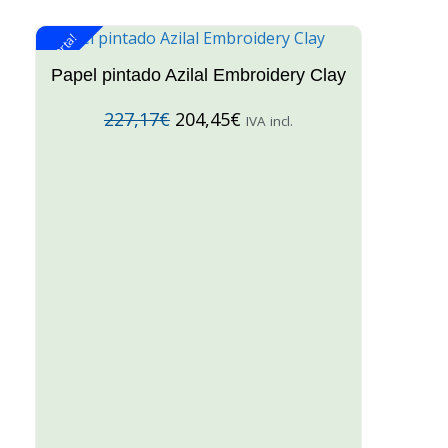
¡Oferta!
¡O
Papel pintado Azilal Embroidery Clay
227,17
€
204,45
€
IVA incl.