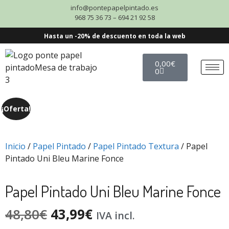
info@pontepapelpintado.es
968 75 36 73 – 694 21 92 58
Hasta un -20% de descuento en toda la web
0,00
€
0
¡Oferta!
Inicio
/
Papel Pintado
/
Papel Pintado Textura
/ Papel
Pintado Uni Bleu Marine Fonce
Papel Pintado Uni Bleu Marine Fonce
48,80
€
43,99
€
IVA incl.