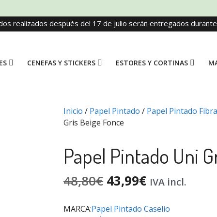
dos realizados después del 17 de julio serán entregados durant
ES
CENEFAS Y STICKERS
ESTORES Y CORTINAS
MA
Inicio
/
Papel Pintado
/
Papel Pintado Fibr
Gris Beige Fonce
Papel Pintado Uni G
48,80
€
43,99
€
IVA incl.
MARCA:
Papel Pintado Caselio