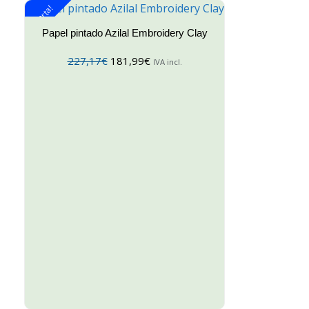
¡Oferta!
Papel pintado Azilal Embroidery Clay
227,17
€
181,99
€
IVA incl.