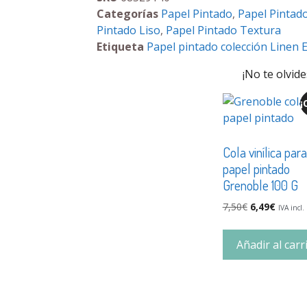
Categorías
Papel Pintado
,
Papel Pintado
Pintado Liso
,
Papel Pintado Textura
Etiqueta
Papel pintado colección Linen E
¡No te olvide
¡
Cola vinílica para
papel pintado
Grenoble 100 G
7,50
€
6,49
€
IVA incl.
Añadir al carr