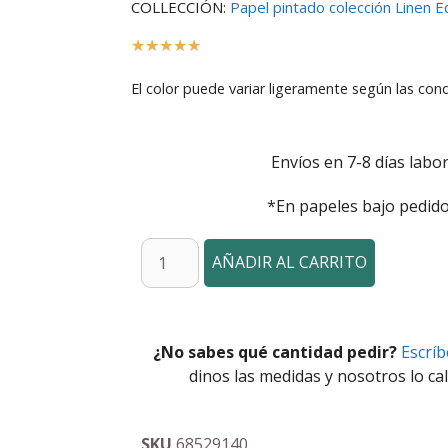
COLLECCIÓN:
Papel pintado colección Linen Ed
☆
☆
☆
☆
☆
El color puede variar ligeramente según las cond
Envíos en 7-8 días labor
*En papeles bajo pedido
AÑADIR AL CARRITO
¿No sabes qué cantidad pedir?
Escrí
dinos las medidas y nosotros lo cal
SKU
68529140