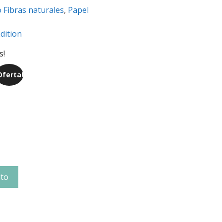
 Fibras naturales
,
Papel
dition
s!
Oferta!
ito