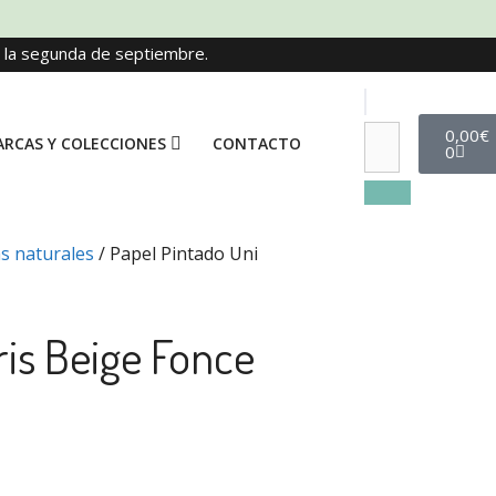
e la segunda de septiembre.
0,00
€
RCAS Y COLECCIONES
CONTACTO
0
as naturales
/ Papel Pintado Uni
ris Beige Fonce