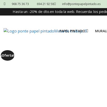
968 75 36 73
694 21 92 58
info@pontepapelpintado.es
Hasta un -20% de dto.en toda la web. Recuerda: los pedi
PAPEL PINTADO
MURAL
¡Oferta!