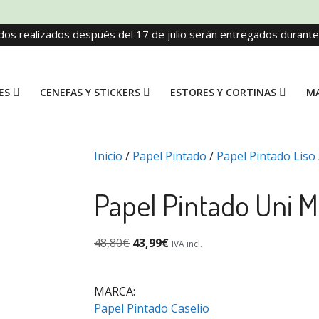
dos realizados después del 17 de julio serán entregados durant
ES
CENEFAS Y STICKERS
ESTORES Y CORTINAS
MA
Inicio
/
Papel Pintado
/
Papel Pintado Liso
Papel Pintado Uni M
48,80
€
43,99
€
IVA incl.
MARCA:
Papel Pintado Caselio