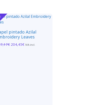
a!
apel pintado Azilal
mbroidery Leaves
27,17
€
204,45
€
IVA incl.