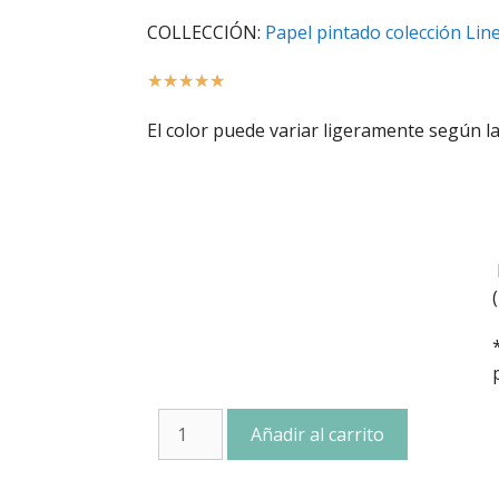
COLLECCIÓN:
Papel pintado colección Lin
☆
☆
☆
☆
☆
El color puede variar ligeramente según la
Añadir al carrito