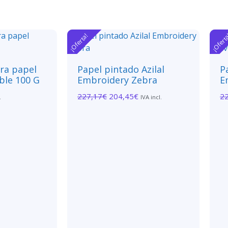
¡Oferta!
¡Ofert
ara papel
Papel pintado Azilal
P
ble 100 G
Embroidery Zebra
E
227,17
€
204,45
€
2
.
IVA incl.