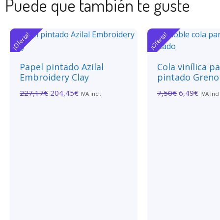
Puede que también te guste
¡Oferta!
¡Oferta!
Papel pintado Azilal
Cola vinílica p
Embroidery Clay
pintado Greno
227,17
€
204,45
€
7,50
€
6,49
€
IVA incl.
IVA incl