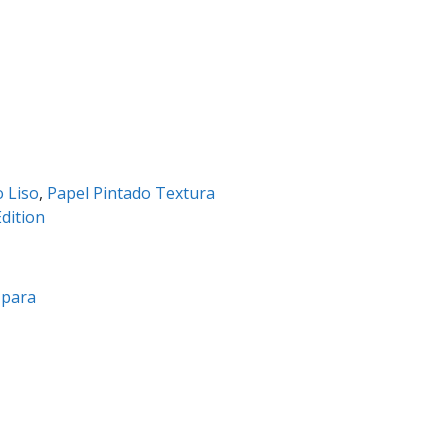
o Liso
,
Papel Pintado Textura
dition
a