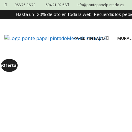
968 75 36 73
694 21 92 58
info@pontepapelpintado.es
Hasta un -20% de dto.en toda la web. Recuerda: los pedi
PAPEL PINTADO
MURAL
¡Oferta!