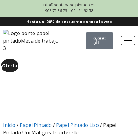
info@pontepapelpintado.es
968 75 36 73 – 694 21 92 58
Hasta un -20% de descuento en toda la web
0,00
€
0
¡Oferta!
Inicio
/
Papel Pintado
/
Papel Pintado Liso
/ Papel
Pintado Uni Mat gris Tourterelle