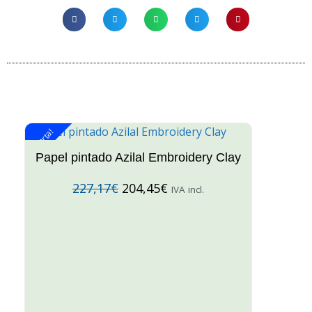
¡Oferta!
¡O
Papel pintado Azilal Embroidery Clay
227,17
€
204,45
€
IVA incl.