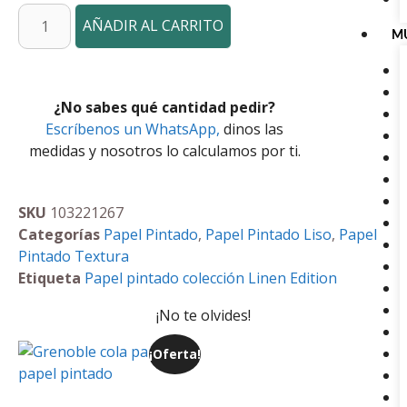
AÑADIR AL CARRITO
M
¿No sabes qué cantidad pedir?
Escríbenos un WhatsApp,
dinos las
medidas y nosotros lo calculamos por ti.
SKU
103221267
Categorías
Papel Pintado
,
Papel Pintado Liso
,
Papel
Pintado Textura
Etiqueta
Papel pintado colección Linen Edition
¡No te olvides!
¡Oferta!