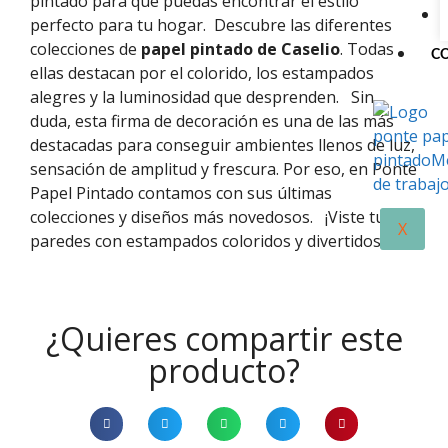
pintado para que puedas encontrar el estilo
perfecto para tu hogar.
Descubre las diferentes
colecciones de
papel pintado de Caselio
. Todas
C
ellas destacan por el colorido, los estampados
alegres y la luminosidad que desprenden.
Sin
duda, esta firma de decoración es una de las más
destacadas para conseguir ambientes llenos de luz,
sensación de amplitud y frescura. Por eso, en Ponte
Papel Pintado contamos con sus últimas
colecciones y diseños más novedosos.
¡Viste tus
X
paredes con estampados coloridos y divertidos!
¿Quieres compartir este
producto?