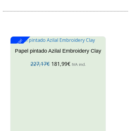
¡Oferta!
¡O
Papel pintado Azilal Embroidery Clay
227,17
€
181,99
€
IVA incl.