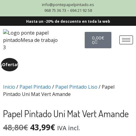
info@pontepapelpintado.es
968 75 36 73 – 694 21 92 58
Hasta un -20% de descuento en toda la web
0,00
€
0
¡Oferta!
Inicio
/
Papel Pintado
/
Papel Pintado Liso
/ Papel
Pintado Uni Mat Vert Amande
Papel Pintado Uni Mat Vert Amande
48,80
€
43,99
€
IVA incl.