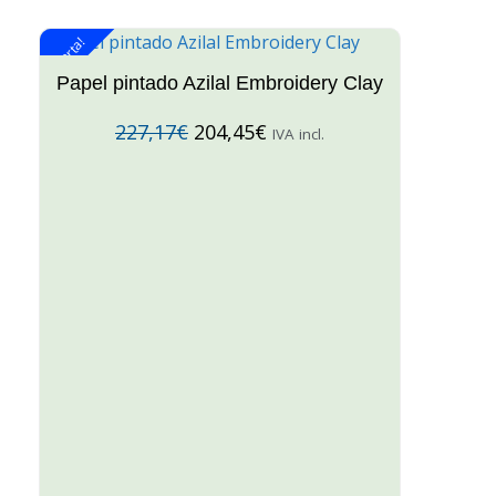
¡Oferta!
¡O
Papel pintado Azilal Embroidery Clay
227,17
€
204,45
€
IVA incl.