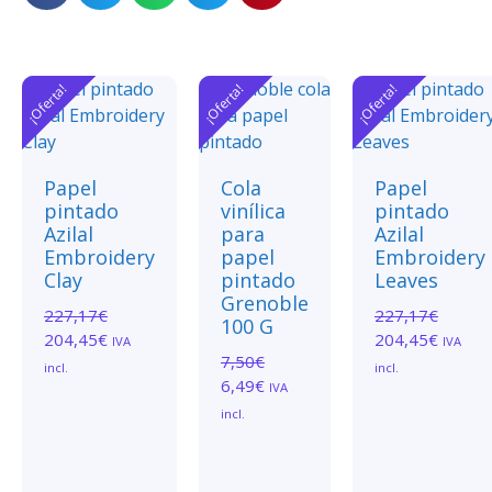
¡Oferta!
¡Oferta!
¡Oferta!
Papel
Cola
Papel
pintado
vinílica
pintado
Azilal
para
Azilal
Embroidery
papel
Embroidery
Clay
pintado
Leaves
Grenoble
227,17
€
227,17
€
100 G
204,45
€
204,45
€
IVA
IVA
7,50
€
incl.
incl.
6,49
€
IVA
incl.