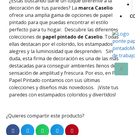
¿Estás buscando darle un toque diferente a la
decoración de tus paredes? La
marca Caselio
ofrece una amplia gama de opciones de papel
C
pintado para que puedas encontrar el estilo
perfecto para tu hogar.
Descubre las diferentes
colecciones de
papel pintado de Caselio
. Todas
ellas destacan por el colorido, los estampados
alegres y la luminosidad que desprenden.
Sin
duda, esta firma de decoración es una de las más
destacadas para conseguir ambientes llenos de luz,
X
sensación de amplitud y frescura. Por eso, en Ponte
Papel Pintado contamos con sus últimas
colecciones y diseños más novedosos.
¡Viste tus
paredes con estampados coloridos y divertidos!
¿Quieres compartir este producto?