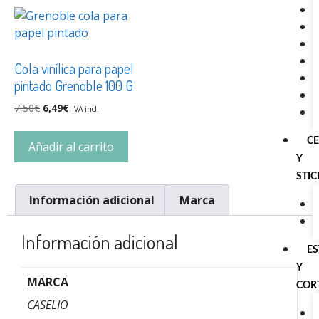
Cola vinílica para papel
pintado Grenoble 100 G
7,50
€
6,49
€
IVA incl.
C
Añadir al carrito
Y
STI
Información adicional
Marca
Información adicional
E
Y
MARCA
COR
CASELIO