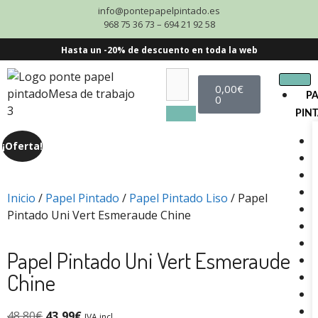
info@pontepapelpintado.es
968 75 36 73 – 694 21 92 58
Hasta un -20% de descuento en toda la web
0,00
€
P
0
PIN
¡Oferta!
Inicio
/
Papel Pintado
/
Papel Pintado Liso
/ Papel
Pintado Uni Vert Esmeraude Chine
Papel Pintado Uni Vert Esmeraude
Chine
48,80
€
43,99
€
IVA incl.