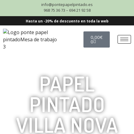
info@pontepapelpintado.es
968 75 36 73 – 694 21 92 58
Hasta un -20% de descuento en toda la web
0,00
€
0
PAPEL
PINTADO
VILLA NOVA