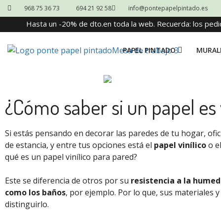
968 75 36 73
694 21 92 58
info@pontepapelpintado.es
Hasta un -20% de dto.en toda la web. Recuerda: los pedi
PAPEL PINTADO
MURAL
¿Cómo saber si un papel es 
Si estás pensando en decorar las paredes de tu hogar, ofic
de estancia, y entre tus opciones está el
papel vinílico
o e
qué es un papel vinílico para pared?
Este se diferencia de otros por su
resistencia a la humeda
como los baños
, por ejemplo. Por lo que, sus materiales 
distinguirlo.