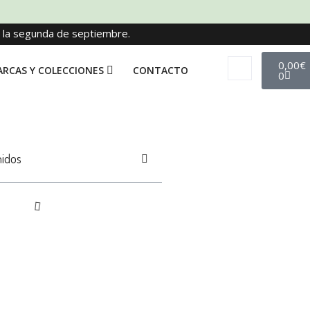
e la segunda de septiembre.
0,00
€
RCAS Y COLECCIONES
CONTACTO
0
nidos