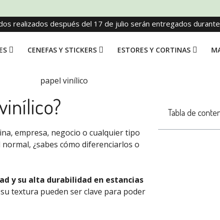
dos realizados después del 17 de julio serán entregados durant
ES
CENEFAS Y STICKERS
ESTORES Y CORTINAS
MA
vinílico?
Tabla de conte
ina, empresa, negocio o cualquier tipo
l normal, ¿sabes cómo diferenciarlos o
d y su alta durabilidad en estancias
y su textura pueden ser clave para poder